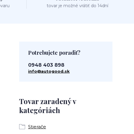
ovaru
tovar je možné vrátiť do 14dní
Potrebujete poradiť?
0948 403 898
info@autogood.sk
Tovar zaradený v
kategóriách
Stierače