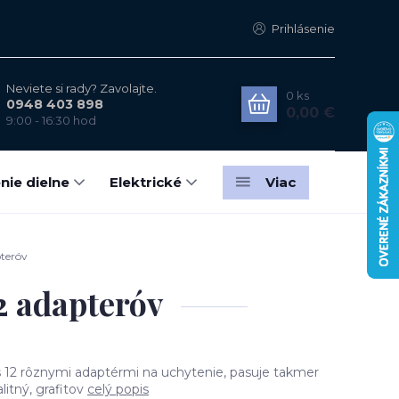
Prihlásenie
Neviete si rady? Zavolajte.
0
ks
0948 403 898
0,00 €
9:00 - 16:30 hod
nie dielne
Elektrické
Viac
teróv
2 adapteróv
 s 12 rôznymi adaptérmi na uchytenie, pasuje takmer
litný, grafitov
celý popis