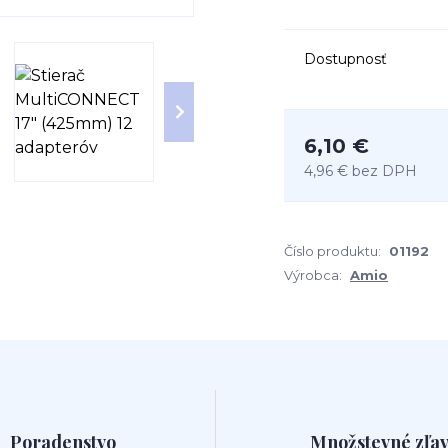
Dostupnosť
6,10 €
4,96 €
bez DPH
Číslo produktu:
01192
Výrobca:
Amio
Poradenstvo
Množstevné zľa