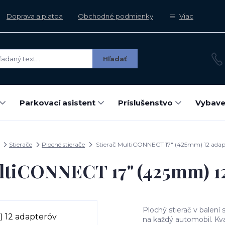
Doprava a platba
Obchodné podmienky
Viac
Hľadať
Parkovací asistent
Príslušenstvo
Vybave
Stierače
Ploché stierače
Stierač MultiCONNECT 17" (425mm) 12 adap
ltiCONNECT 17" (425mm) 1
Plochý stierač v balení
na každý automobil. Kva