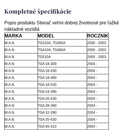
Kompletné špecifikácie
Popis produktu Stierač veľmi dobrej životnosti pre ťažké
nákladné vozidlá
MARKA
MODEL
ROCZNIK
M.A.N.
TG310A, TG360A
2000 - 2003
M.A.N.
TG410A, TG460A
2000 - 2003
M.A.N.
TG510A
2000 - 2003
M.A.N.
TGA 18-309
2004 -
M.A.N.
TGA 18-430
2004 -
M.A.N.
TGA 18-480
2004 -
M.A.N.
TGA 18-530
2004 -
M.A.N.
TGA 24-390
2004 -
M.A.N.
TGA 26-430
2004 -
M.A.N.
TGA 28-390
2004 -
M.A.N.
TGA 32-390
2004 -
M.A.N.
TGA 35-430
2004 -
M.A.N.
TGA 40-410
2004 -