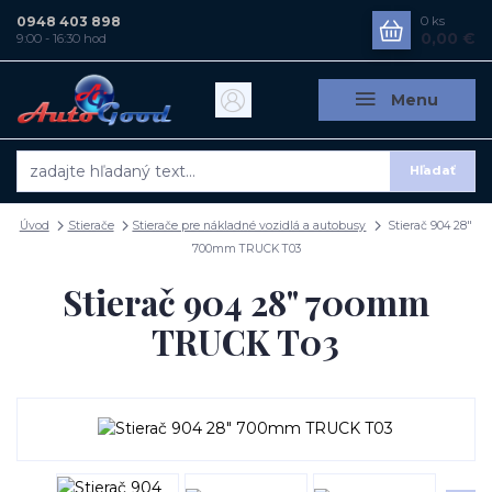
0948 403 898
0
ks
0,00 €
9:00 - 16:30 hod
Menu
Hľadať
Úvod
Stierače
Stierače pre nákladné vozidlá a autobusy
Stierač 904 28"
700mm TRUCK T03
Stierač 904 28" 700mm
TRUCK T03