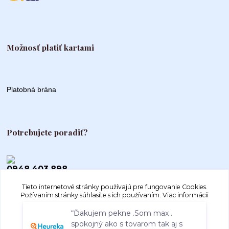
Možnosť platiť kartami
Platobná brána
Potrebujete poradiť?
0948 403 898
Tieto internetové stránky používajú pre fungovanie Cookies.
info@autogood.sk
Požívaním stránky súhlasíte s ich používaním.
Viac informácii
“Ďakujem pekne .Som max .
spokojný ako s tovarom tak aj s
Súhlasím
Nastavenia