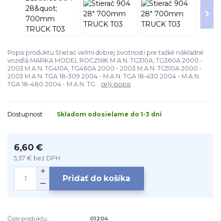
Popis produktu Stierač veľmi dobrej životnosti pre ťažké nákladné
vozidlá MARKA MODEL ROCZNIK M.A.N. TG310A, TG360A 2000 -
2003 M.A.N. TG410A, TG460A 2000 - 2003 M.A.N. TG510A 2000 -
2003 M.A.N. TGA 18-309 2004 - M.A.N. TGA 18-430 2004 - M.A.N.
TGA 18-480 2004 - M.A.N. TG...
celý popis
Dostupnosť
Skladom odosielame do 1-3 dní
6,60 €
5,37 €
bez DPH
Pridať do košíka
Číslo produktu:
01204