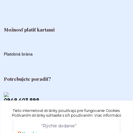
Možnosť platiť kartami
Platobná brána
Potrebujete poradiť?
0948 403 898
Tieto internetové stránky používajú pre fungovanie Cookies.
info@autogood.sk
Požívaním stránky súhlasíte s ich používaním.
Viac informácii
“Rýchle dodanie”