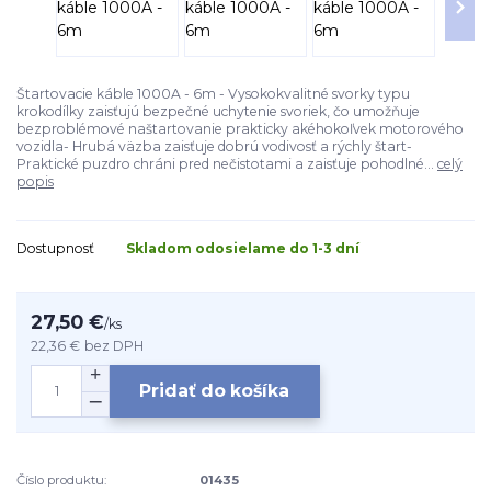
Štartovacie káble 1000A - 6m - Vysokokvalitné svorky typu
krokodílky zaisťujú bezpečné uchytenie svoriek, čo umožňuje
bezproblémové naštartovanie prakticky akéhokoľvek motorového
vozidla- Hrubá väzba zaisťuje dobrú vodivosť a rýchly štart-
Praktické puzdro chráni pred nečistotami a zaisťuje pohodlné...
celý
popis
Dostupnosť
Skladom odosielame do 1-3 dní
27,50 €
/
ks
22,36 €
bez DPH
Pridať do košíka
Číslo produktu:
01435