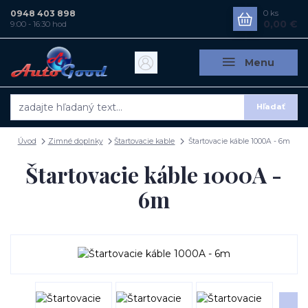
0948 403 898
0
ks
0,00 €
9:00 - 16:30 hod
Menu
Hľadať
Úvod
Zimné doplnky
Štartovacie kable
Štartovacie káble 1000A - 6m
Štartovacie káble 1000A -
6m