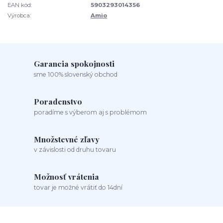
EAN kód:
5903293014356
Výrobca:
Amio
Garancia spokojnosti
sme 100% slovenský obchod
Poradenstvo
poradíme s výberom aj s problémom
Množstevné zľavy
v závislosti od druhu tovaru
Možnosť vrátenia
tovar je možné vrátiť do 14dní