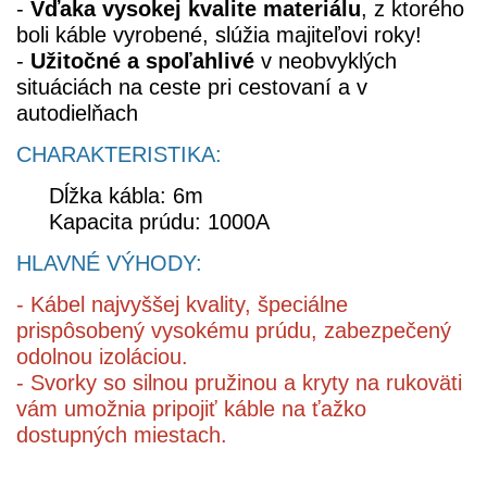
-
Vďaka vysokej kvalite materiálu
, z ktorého
boli káble vyrobené, slúžia majiteľovi roky!
-
Užitočné a spoľahlivé
v neobvyklých
situáciách na ceste pri cestovaní a v
autodielňach
CHARAKTERISTIKA:
Dĺžka kábla: 6m
Kapacita prúdu: 1000A
HLAVNÉ VÝHODY:
- Kábel najvyššej kvality, špeciálne
prispôsobený vysokému prúdu, zabezpečený
odolnou izoláciou.
- Svorky so silnou pružinou a kryty na rukoväti
vám umožnia pripojiť káble na ťažko
dostupných miestach.