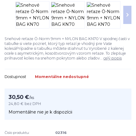
Snehové reťaze Ö-Norm 9mm + NYLON BAG KN70 V spodnej časti v
tabuľke si viete pozrieť, ktorý typ reťazí je vhodný pre Vaše
kolesáPrípadne si tabuľku môžete stiahnuť tu Vyrobené z kalenej
ocele s asymetrickým, kosoštvorcovým vzorom reťaze. To zlepšuje
priľnavosť kolies na snehom pokrytom alebo zľadov...
celý popis
Dostupnosť
Momentálne nedostupné
30,50 €
/
ks
24,80 €
bez DPH
Momentálne nie je k dispozícii
Číslo produktu:
02316