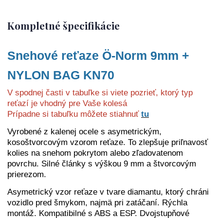
Kompletné špecifikácie
Snehové reťaze Ö-Norm 9mm +
NYLON BAG KN70
V spodnej časti v tabuľke si viete pozrieť, ktorý typ
reťazí je vhodný pre Vaše kolesá
Prípadne si tabuľku môžete stiahnuť
tu
Vyrobené z kalenej ocele s asymetrickým,
kosoštvorcovým vzorom reťaze. To zlepšuje priľnavosť
kolies na snehom pokrytom alebo zľadovatenom
povrchu. Silné články s výškou 9 mm a štvorcovým
prierezom.
Asymetrický vzor reťaze v tvare diamantu, ktorý chráni
vozidlo pred šmykom, najmä pri zatáčaní. Rýchla
montáž. Kompatibilné s ABS a ESP. Dvojstupňové