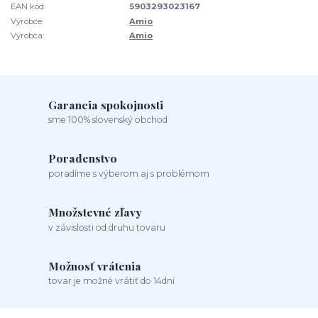
EAN kód:
5903293023167
Výrobce:
Amio
Výrobca:
Amio
Garancia spokojnosti
sme 100% slovenský obchod
Poradenstvo
poradíme s výberom aj s problémom
Množstevné zľavy
v závislosti od druhu tovaru
Možnosť vrátenia
tovar je možné vrátiť do 14dní