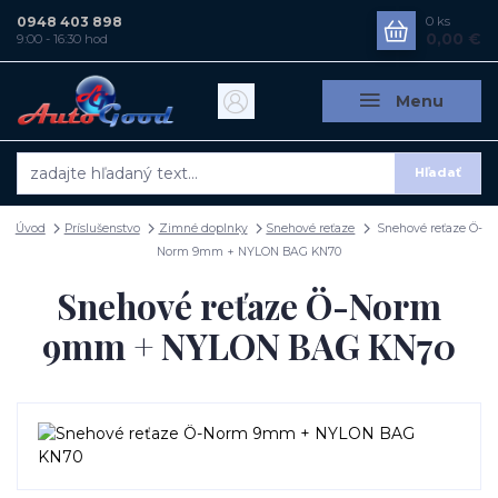
0948 403 898
0
ks
0,00 €
9:00 - 16:30 hod
Menu
Hľadať
Úvod
Príslušenstvo
Zimné doplnky
Snehové reťaze
Snehové reťaze Ö-
Norm 9mm + NYLON BAG KN70
Snehové reťaze Ö-Norm
9mm + NYLON BAG KN70