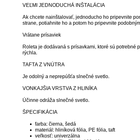
VEĽMI JEDNODUCHÁ INŠTALÁCIA
Ak chcete nainštalovať, jednoducho ho pripevnite po
strane, potiahnite ho a potom ho pripevnite podobn
Vrátane prísaviek
Roleta je dodávaná s prísavkami, ktoré sú potrebné 
rýchla.
TAFTA Z VNÚTRA
Je odolný a neprepúšťa slnečné svetlo.
VONKAJŠIA VRSTVA Z HLINÍKA
Účinne odráža slnečné svetlo.
ŠPECIFIKÁCIA
farba: čierna, šedá
materiál: hliníková fólia, PE fólia, taft
veľkosť: univerzálna