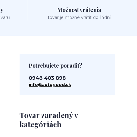
vy
Možnosť vrátenia
ovaru
tovar je možné vrátiť do 14dní
Potrebujete poradiť?
0948 403 898
info@autogood.sk
Tovar zaradený v
kategóriách