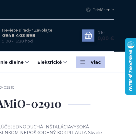
Prihlásenie
Neviete si rady? Zavolajte.
0
ks
0948 403 898
0,00 €
9:00 - 16:30 hod
nie dielne
Elektrické
Viac
iO-02910
m AMiO-02910
LÚČEJEDNODUCHÁ INŠTALÁCIAVYSOKÁ
SLNKOM NEPOŠKODENÝ KOKPIT AUTA Skvele