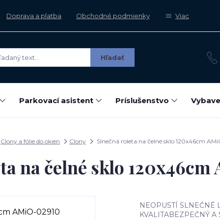
Doprava a platba
Obchodné podmienky
Viac
Hľadať
Parkovací asistent
Príslušenstvo
Vybave
Clony a fólie do okien
Clony
Slnečná roleta na čelné sklo 120x46cm AM
eta na čelné sklo 120x46c
NEOPUSTÍ SLNEČNÉ 
KVALITABEZPEČNÝ A 