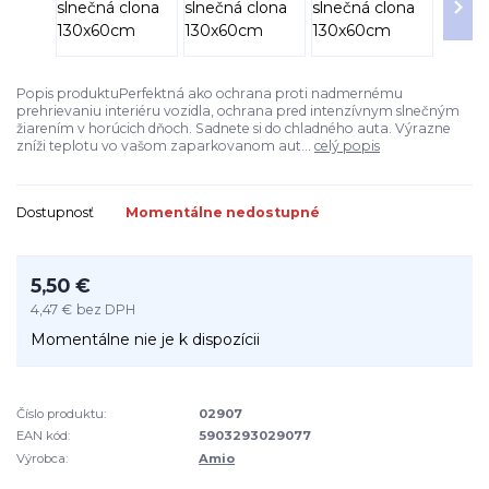
Popis produktuPerfektná ako ochrana proti nadmernému
prehrievaniu interiéru vozidla, ochrana pred intenzívnym slnečným
žiarením v horúcich dňoch. Sadnete si do chladného auta. Výrazne
zníži teplotu vo vašom zaparkovanom aut...
celý popis
Dostupnosť
Momentálne nedostupné
5,50 €
4,47 €
bez DPH
Momentálne nie je k dispozícii
Číslo produktu:
02907
EAN kód:
5903293029077
Výrobca:
Amio