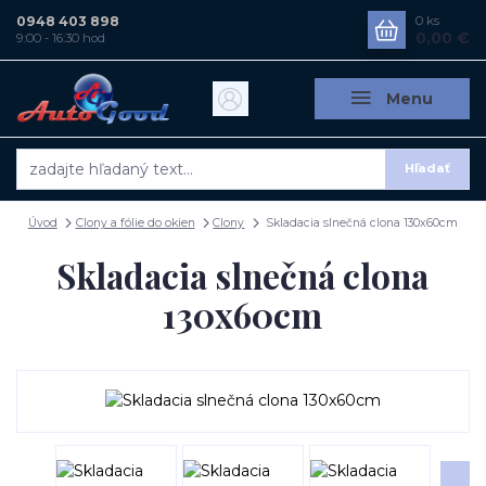
0948 403 898
0
ks
0,00 €
9:00 - 16:30 hod
Menu
Hľadať
Úvod
Clony a fólie do okien
Clony
Skladacia slnečná clona 130x60cm
Skladacia slnečná clona
130x60cm