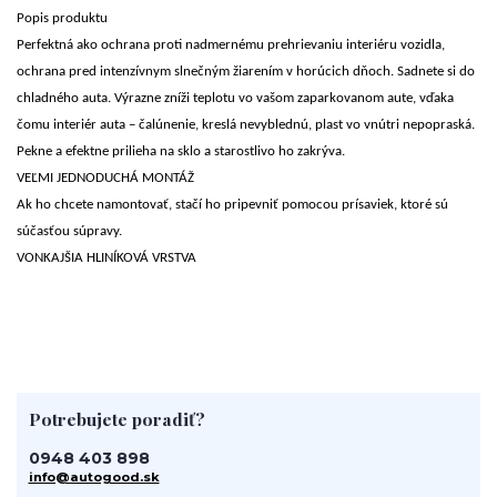
Popis produktu
Perfektná ako ochrana proti nadmernému prehrievaniu interiéru vozidla,
ochrana pred intenzívnym slnečným žiarením v horúcich dňoch. Sadnete si do
chladného auta. Výrazne zníži teplotu vo vašom zaparkovanom aute, vďaka
čomu interiér auta – čalúnenie, kreslá nevyblednú, plast vo vnútri nepopraská.
Pekne a efektne prilieha na sklo a starostlivo ho zakrýva.
VEĽMI JEDNODUCHÁ MONTÁŽ
Ak ho chcete namontovať, stačí ho pripevniť pomocou prísaviek, ktoré sú
súčasťou súpravy.
VONKAJŠIA HLINÍKOVÁ VRSTVA
Potrebujete poradiť?
0948 403 898
info@autogood.sk