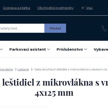
Doprava a platba
Obchodné podmienky
Viac
Hľadať
Parkovací asistent
Príslušenstvo
Vybave
ie dielne
Leštenie
Sada okrúhlych leštidiel z mikrovlákna s vreckom n
leštidiel z mikrovlákna s 
4x125 mm