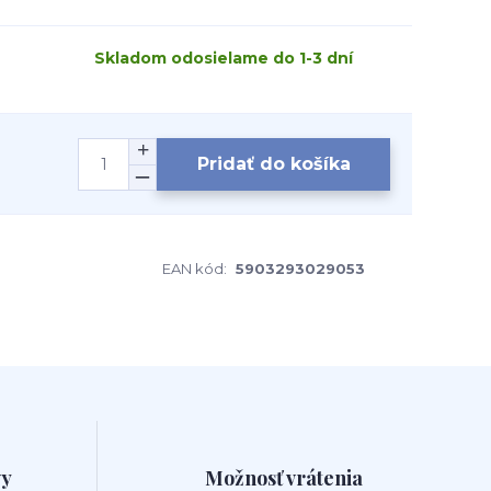
Skladom odosielame do 1-3 dní
Pridať do košíka
EAN kód:
5903293029053
vy
Možnosť vrátenia