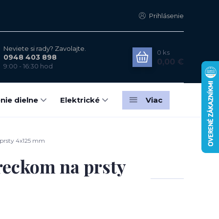
Prihlásenie
Neviete si rady? Zavolajte.
0
ks
0948 403 898
0,00 €
9:00 - 16:30 hod
nie dielne
Elektrické
Viac
a prsty 4x125 mm
vreckom na prsty