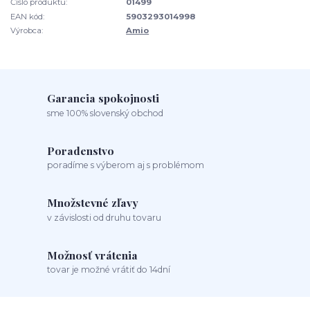
Číslo produktu:
01499
EAN kód:
5903293014998
Výrobca:
Amio
Garancia spokojnosti
sme 100% slovenský obchod
Poradenstvo
poradíme s výberom aj s problémom
Množstevné zľavy
v závislosti od druhu tovaru
Možnosť vrátenia
tovar je možné vrátiť do 14dní