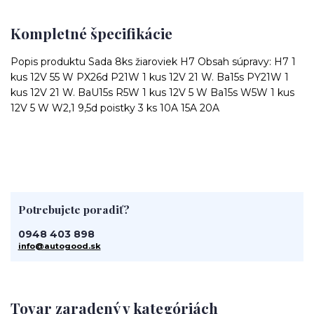
Kompletné špecifikácie
Popis produktu Sada 8ks žiaroviek H7 Obsah súpravy: H7 1
kus 12V 55 W PX26d P21W 1 kus 12V 21 W. Ba15s PY21W 1
kus 12V 21 W. BaU15s R5W 1 kus 12V 5 W Ba15s W5W 1 kus
12V 5 W W2,1 9,5d poistky 3 ks 10A 15A 20A
Potrebujete poradiť?
0948 403 898
info@autogood.sk
Tovar zaradený v kategóriách