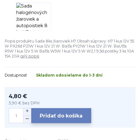
Popis produktu Sada 8ks žiaroviek H7 Obsah súpravy: H7 1 kus 12V 55
W PX26d P21W 1 kus 12V 21 W. Ba15s PY21W 1 kus 12V 21 W. BaU15s
R5W 1 kus 12V 5 W Ba15s W5W 1 kus 12V 5 W W2,1 9,5d poistky 3 ks 10A
15A 20A
celý popis
Dostupnosť
Skladom odosielame do 1-3 dní
4,80 €
3,90 €
bez DPH
Pridať do košíka