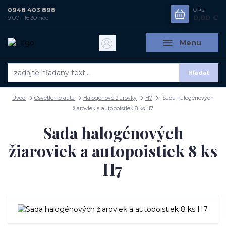
0948 403 898
0
ks
0,00 €
9:00 - 16:30 hod
Menu
Hľadať
Úvod
Osvetlenie auta
Halogénové žiarovky
H7
Sada halogénových
žiaroviek a autopoistiek 8 ks H7
Sada halogénových
žiaroviek a autopoistiek 8 ks
H7