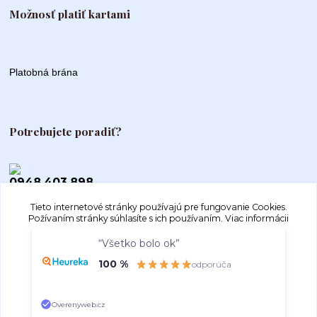
Možnosť platiť kartami
Platobná brána
Potrebujete poradiť?
0948 403 898
Tieto internetové stránky používajú pre fungovanie Cookies.
info@autogood.sk
Požívaním stránky súhlasíte s ich používaním.
Viac informácii
“Všetko bolo ok”
Súhlasím
Nastavenia
100 %
odporúča
Súhlas môžete odmietnuť
tu
.
Overenyweb.cz
Vytvorené na
Eshop-rychlo.sk