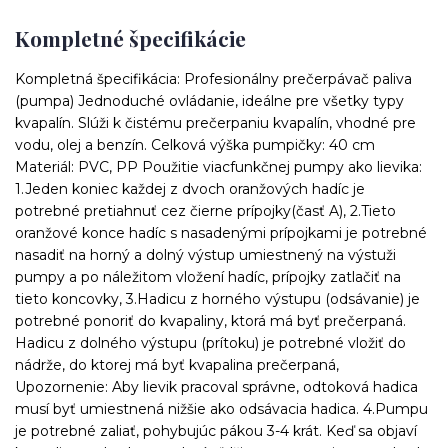
Kompletné špecifikácie
Kompletná špecifikácia: Profesionálny prečerpávač paliva
(pumpa) Jednoduché ovládanie, ideálne pre všetky typy
kvapalín. Slúži k čistému prečerpaniu kvapalín, vhodné pre
vodu, olej a benzín. Celková výška pumpičky: 40 cm
Materiál: PVC, PP Použitie viacfunkčnej pumpy ako lievika:
1.Jeden koniec každej z dvoch oranžových hadíc je
potrebné pretiahnuť cez čierne prípojky(časť A), 2.Tieto
oranžové konce hadíc s nasadenými prípojkami je potrebné
nasadiť na horný a dolný výstup umiestnený na výstuži
pumpy a po náležitom vložení hadíc, prípojky zatlačiť na
tieto koncovky, 3.Hadicu z horného výstupu (odsávanie) je
potrebné ponoriť do kvapaliny, ktorá má byť prečerpaná.
Hadicu z dolného výstupu (prítoku) je potrebné vložiť do
nádrže, do ktorej má byť kvapalina prečerpaná,
Upozornenie: Aby lievik pracoval správne, odtoková hadica
musí byť umiestnená nižšie ako odsávacia hadica. 4.Pumpu
je potrebné zaliať, pohybujúc pákou 3-4 krát. Keď sa objaví