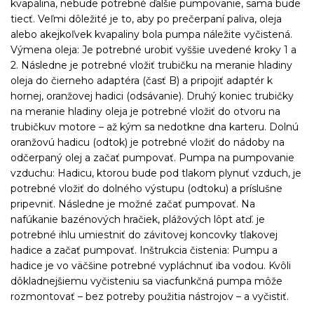
kvapalina, nebude potrebné ďalšie pumpovanie, sama bude
tiecť. Veľmi dôležité je to, aby po prečerpaní paliva, oleja
alebo akejkoľvek kvapaliny bola pumpa náležite vyčistená.
Výmena oleja: Je potrebné urobiť vyššie uvedené kroky 1 a
2. Následne je potrebné vložiť trubičku na meranie hladiny
oleja do čierneho adaptéra (časť B) a pripojiť adaptér k
hornej, oranžovej hadici (odsávanie). Druhý koniec trubičky
na meranie hladiny oleja je potrebné vložiť do otvoru na
trubičkuv motore – až kým sa nedotkne dna karteru. Dolnú
oranžovú hadicu (odtok) je potrebné vložiť do nádoby na
odčerpaný olej a začať pumpovať. Pumpa na pumpovanie
vzduchu: Hadicu, ktorou bude pod tlakom plynuť vzduch, je
potrebné vložiť do dolného výstupu (odtoku) a príslušne
pripevniť. Následne je možné začať pumpovať. Na
nafúkanie bazénových hračiek, plážových lôpt atď. je
potrebné ihlu umiestniť do závitovej koncovky tlakovej
hadice a začať pumpovať. Inštrukcia čistenia: Pumpu a
hadice je vo väčšine potrebné vypláchnuť iba vodou. Kvôli
dôkladnejšiemu vyčisteniu sa viacfunkčná pumpa môže
rozmontovať – bez potreby použitia nástrojov – a vyčistiť.