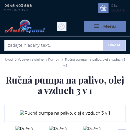
0948 403 898
0
ks
0,00 €
9:00 - 16:30 hod
Menu
Hľadať
Úvod
Vybavenie dielne
Pumpy
Ručná pumpa na palivo, olej a vzduch 3
v 1
Ručná pumpa na palivo, olej
a vzduch 3 v 1