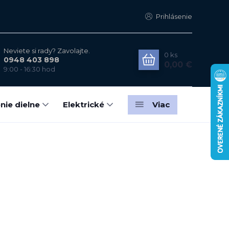
Prihlásenie
Neviete si rady? Zavolajte.
0
ks
0948 403 898
0,00 €
9:00 - 16:30 hod
nie dielne
Elektrické
Viac