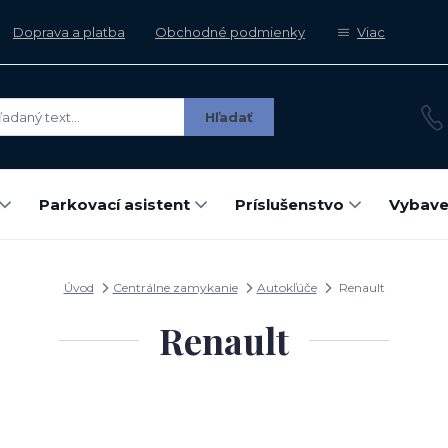
Doprava a platba
Obchodné podmienky
Viac
Hľadať
Parkovací asistent
Príslušenstvo
Vybave
Úvod
Centrálne zamykanie
Autokľúče
Renault
Renault