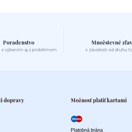
Poradenstvo
Množstevné zľa
 s výberom aj s problémom
v závislosti od druhu t
i dopravy
Možnosť platiť kartami
Platobná brána