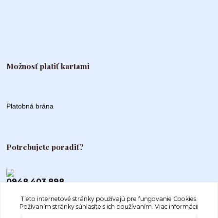
Možnosť platiť kartami
Platobná brána
Potrebujete poradiť?
0948 403 898
Tieto internetové stránky používajú pre fungovanie Cookies.
info@autogood.sk
Požívaním stránky súhlasíte s ich používaním.
Viac informácii