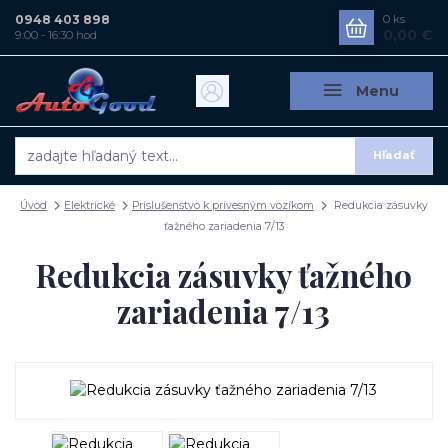
0948 403 898
0
ks
0,00 €
9:00 - 16:30 hod
Menu
Hľadať
Úvod
Elektrické
Príslušenstvo k prívesným vozíkom
Redukcia zásuvky
ťažného zariadenia 7/13
Redukcia zásuvky ťažného
zariadenia 7/13