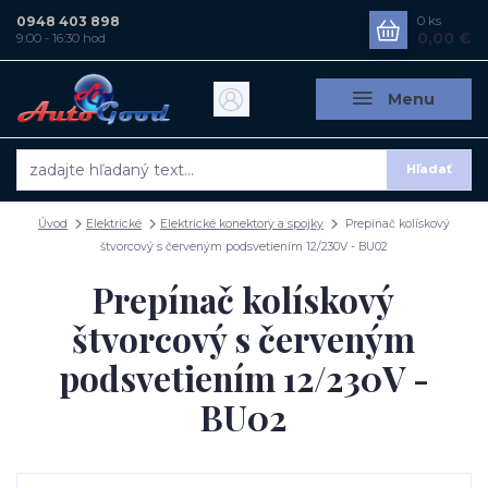
0948 403 898
0
ks
0,00 €
9:00 - 16:30 hod
Menu
Hľadať
Úvod
Elektrické
Elektrické konektory a spojky
Prepínač kolískový
štvorcový s červeným podsvetiením 12/230V - BU02
Prepínač kolískový
štvorcový s červeným
podsvetiením 12/230V -
BU02