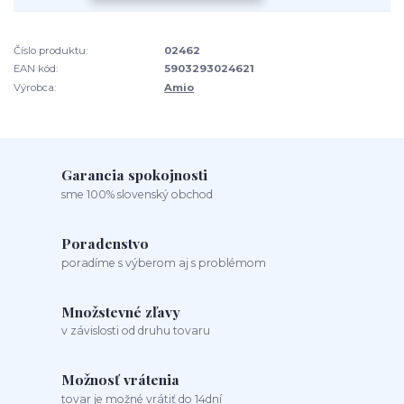
Číslo produktu:
02462
EAN kód:
5903293024621
Výrobca:
Amio
Garancia spokojnosti
sme 100% slovenský obchod
Poradenstvo
poradíme s výberom aj s problémom
Množstevné zľavy
v závislosti od druhu tovaru
Možnosť vrátenia
tovar je možné vrátiť do 14dní