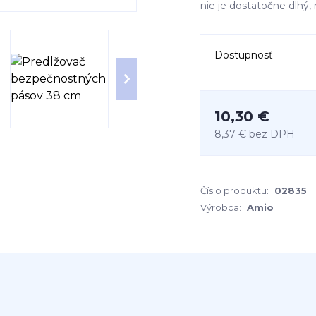
nie je dostatočne dlhý, n
Dostupnosť
10,30 €
8,37 €
bez DPH
Číslo produktu:
02835
Výrobca:
Amio