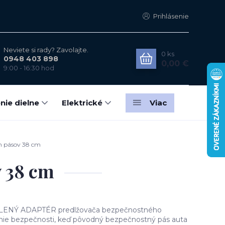
Prihlásenie
Neviete si rady? Zavolajte.
0
ks
0948 403 898
0,00 €
9:00 - 16:30 hod
nie dielne
Elektrické
Viac
h pásov 38 cm
 38 cm
ÁLENÝ ADAPTÉR predlžovača bezpečnostného
enie bezpečnosti, keď pôvodný bezpečnostný pás auta