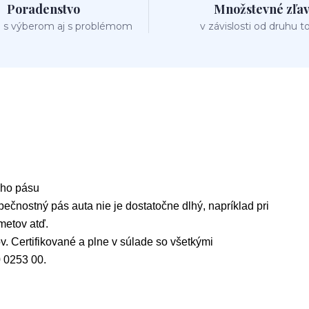
Poradenstvo
Množstevné zľa
 s výberom aj s problémom
v závislosti od druhu t
ho pásu
čnostný pás auta nie je dostatočne dlhý, napríklad pri
metov atď.
. Certifikované a plne v súlade so všetkými
 0253 00.