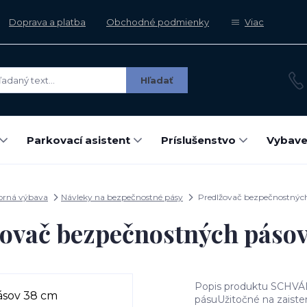
Doprava a platba
Obchodné podmienky
Viac
Hľadať
Parkovací asistent
Príslušenstvo
Vybave
orná výbava
Návleky na bezpečnostné pásy
Predlžovač bezpečnostnýc
žovač bezpečnostných pásov
Popis produktu SCHV
pásuUžitočné na zaist