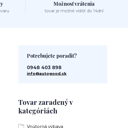
vy
Možnosť vrátenia
ovaru
tovar je možné vrátiť do 14dní
Potrebujete poradiť?
0948 403 898
info@autogood.sk
Tovar zaradený v
kategóriách
Vnútorná výbava