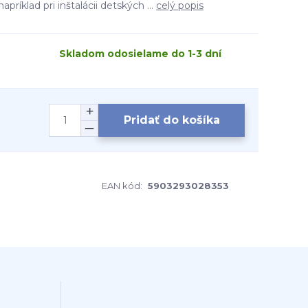
apríklad pri inštalácii detských ...
celý popis
Skladom odosielame do 1-3 dní
Pridať do košíka
EAN kód:
5903293028353