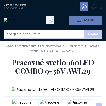
0948 403 898
0
ks
0,00 €
9:00 - 16:30 hod
Menu
Hľadať
Úvod
Osvetlenie auta
Led pracovné svetlá
Led hranaté
Pracovné
svetlo 160LED COMBO 9-36V AWL29
Pracovné svetlo 160LED
COMBO 9-36V AWL29