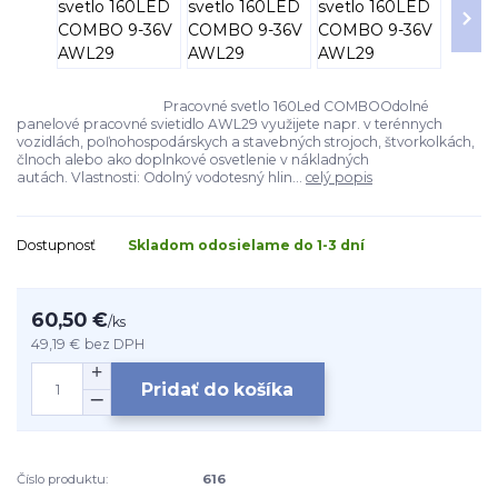
Pracovné svetlo 160Led COMBOOdolné
panelové pracovné svietidlo AWL29 využijete napr. v terénnych
vozidlách, poľnohospodárskych a stavebných strojoch, štvorkolkách,
člnoch alebo ako doplnkové osvetlenie v nákladných
autách. Vlastnosti: Odolný vodotesný hlin...
celý popis
Dostupnosť
Skladom odosielame do 1-3 dní
60,50 €
/
ks
49,19 €
bez DPH
Pridať do košíka
Číslo produktu:
616