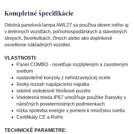
Kompletné špecifikácie
Odolná panelová lampa AWL27 sa používa okrem iného aj
v terénnych vozidlách, poľnohospodárskych a stavebných
strojoch, štvorkolkách, člnoch alebo ako doplnkové
osvetlenie nákladných vozidiel.
VLASTNOSTI:
Panel COMBO - osvetľuje rozptýleným a zaostreným
svetlom
nastaviteľné konzoly z nehrdzavejúcej ocele
široký rozsah napájacieho napätia
odolné vodotesné hliníkové puzdro
Vodotesná trieda IP67 umožňuje použitie žiarovky v
náročných poveternostných podmienkach
nízka spotreba energie v pomere k množstvu svetla
Certifikáty CE a RoHs
TECHNICKÉ PARAMETRE: