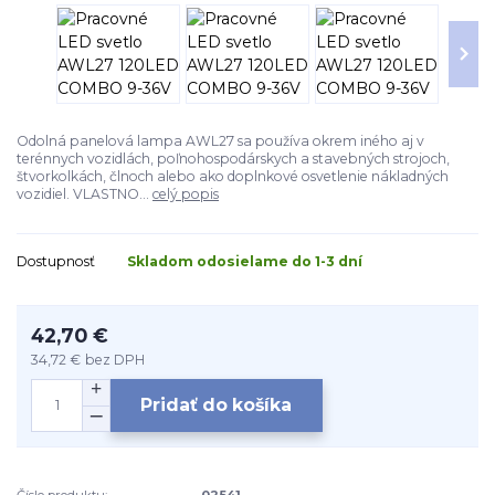
Odolná panelová lampa AWL27 sa používa okrem iného aj v
terénnych vozidlách, poľnohospodárskych a stavebných strojoch,
štvorkolkách, člnoch alebo ako doplnkové osvetlenie nákladných
vozidiel. VLASTNO...
celý popis
Dostupnosť
Skladom odosielame do 1-3 dní
42,70 €
34,72 €
bez DPH
Pridať do košíka
Číslo produktu:
02541