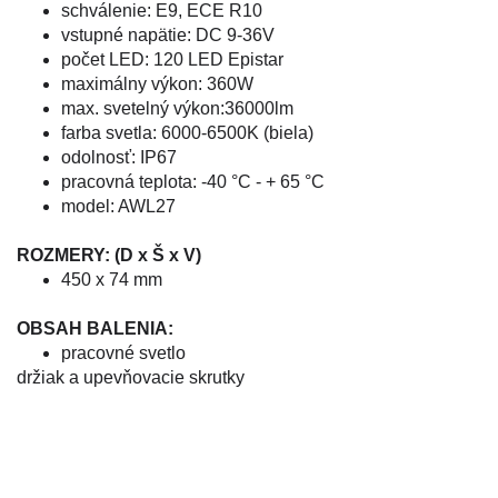
schválenie: E9, ECE R10
vstupné napätie: DC 9-36V
počet LED: 120 LED Epistar
maximálny výkon: 360W
max. svetelný výkon:36000lm
farba svetla: 6000-6500K (biela)
odolnosť: IP67
pracovná teplota: -40 °C - + 65 °C
model: AWL27
ROZMERY: (D x Š x V)
450 x 74 mm
OBSAH BALENIA:
pracovné svetlo
držiak a upevňovacie skrutky