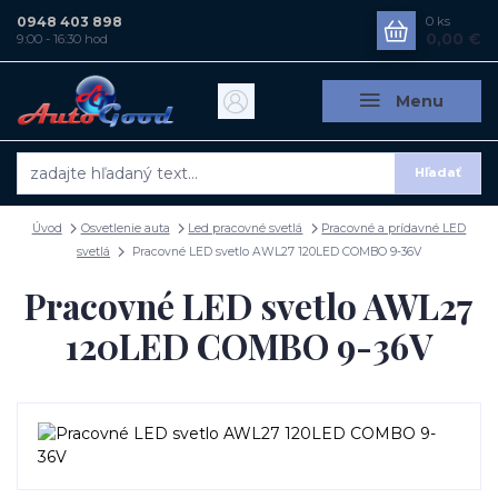
0948 403 898
0
ks
0,00 €
9:00 - 16:30 hod
Menu
Hľadať
Úvod
Osvetlenie auta
Led pracovné svetlá
Pracovné a prídavné LED
svetlá
Pracovné LED svetlo AWL27 120LED COMBO 9-36V
Pracovné LED svetlo AWL27
120LED COMBO 9-36V