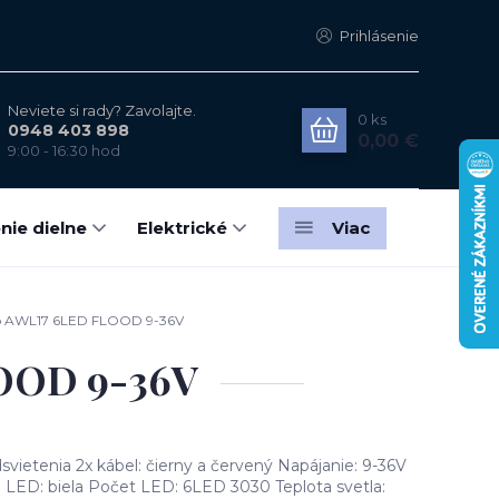
Prihlásenie
Neviete si rady? Zavolajte.
0
ks
0948 403 898
0,00 €
9:00 - 16:30 hod
nie dielne
Elektrické
Viac
lo AWL17 6LED FLOOD 9-36V
LOOD 9-36V
dsvietenia 2x kábel: čierny a červený Napájanie: 9-36V
LED: biela Počet LED: 6LED 3030 Teplota svetla: