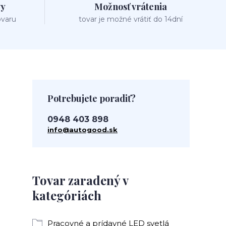
vy
Možnosť vrátenia
ovaru
tovar je možné vrátiť do 14dní
Potrebujete poradiť?
0948 403 898
info@autogood.sk
Tovar zaradený v
kategóriách
Pracovné a prídavné LED svetlá