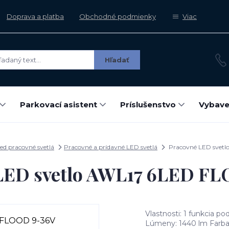
Doprava a platba
Obchodné podmienky
Viac
Hľadať
Parkovací asistent
Príslušenstvo
Vybave
ed pracovné svetlá
Pracovné a prídavné LED svetlá
Pracovné LED svet
LED svetlo AWL17 6LED F
Vlastnosti: 1 funkcia po
Lúmeny: 1440 lm Farba 