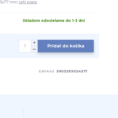
 95x77 mm
celý popis
Skladom odosielame do 1-3 dní
Pridať do košíka
EAN kód:
5903293024317