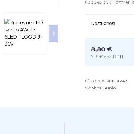
6000-6500K Rozmer:
Dostupnosť
8,80 €
7,15 €
bez DPH
Číslo produktu:
02431
Výrobca:
Amio