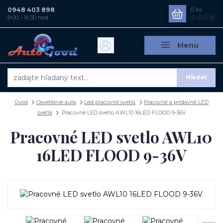
0948 403 898
0
ks
0,00 €
9:00 - 16:30 hod
Menu
Hľadať
Úvod
Osvetlenie auta
Led pracovné svetlá
Pracovné a prídavné LED
svetlá
Pracovné LED svetlo AWL10 16LED FLOOD 9-36V
Pracovné LED svetlo AWL10
16LED FLOOD 9-36V