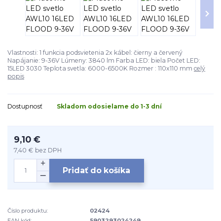
Vlastnosti: 1 funkcia podsvietenia 2x kábel: čierny a červený
Napájanie: 9-36V Lúmeny: 3840 lm Farba LED: biela Počet LED:
15LED 3030 Teplota svetla: 6000-6500K Rozmer : 110x110 mm
celý
popis
Dostupnosť
Skladom odosielame do 1-3 dní
9,10 €
7,40 €
bez DPH
Pridať do košíka
Číslo produktu:
02424
EAN kód:
5903293024249