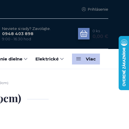
Prihlásenie
Neviete si rady? Zavolajte.
0
ks
0948 403 898
0,00 €
9:00 - 16:30 hod
nie dielne
Elektrické
Viac
39cm)
9cm)