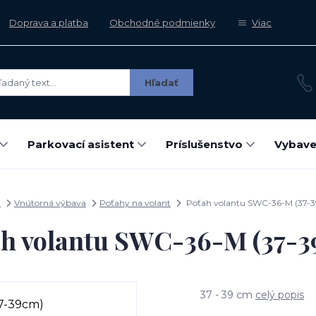
Doprava a platba
Obchodné podmienky
Viac
Hľadať
Parkovací asistent
Príslušenstvo
Vybave
d
Vnútorná výbava
Poťahy na volant
Poťah volantu SWC-36-M (37-
ah volantu SWC-36-M (37-3
37 - 39 cm
celý popis