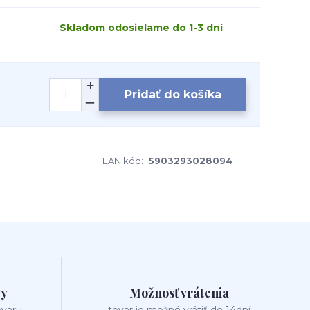
Skladom odosielame do 1-3 dní
Pridať do košíka
EAN kód:
5903293028094
vy
Možnosť vrátenia