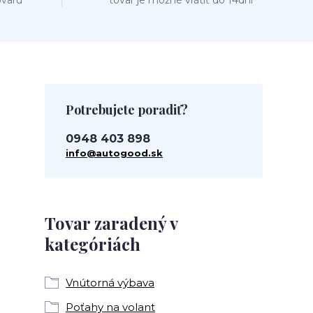
ovaru
tovar je možné vrátiť do 14dní
Potrebujete poradiť?
0948 403 898
info@autogood.sk
Tovar zaradený v
kategóriách
Vnútorná výbava
Poťahy na volant