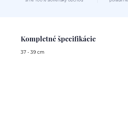
sme 100% slovenský obchod
poradíme
Kompletné špecifikácie
37 - 39 cm