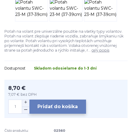
Poťah na volant pre univerzálne použitie na všetky typy volantov.
Poťah na volant zlepšuje riadenie vozidla, zabraňuje šmýkaniu rúk
po volante. Poťah volantu pri vysokých teplotách umožňuje
príjemnejší kontakt rúk s volantom. Vďaka otvorenej vnútornej
strane sa poťah jednoducho a rýchlo inštaluje, r...
celý popis
Dostupnosť
Skladom odosielame do 1-3 dní
8,70 €
7,07 €
bez DPH
Pridať do košíka
Číslo produktu:
02560