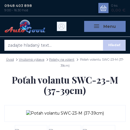
0948 403 898
0
ks
0,00 €
9:00 - 16:30 hod
Menu
Hľadať
Úvod
Vnútorná výbava
Poťahy na volant
Poťah volantu SWC-23-M (37-
39cm)
Poťah volantu SWC-23-M
(37-39cm)