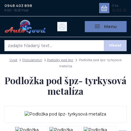
0948 403 898
0
ks
0,00 €
9:00 - 16:30 hod
Menu
Hľadať
Úvod
Príslušenstvo
Podložky pod špz
Podložka pod špz- tyrkysová
metalíza
Podložka pod špz- tyrkysová
metalíza