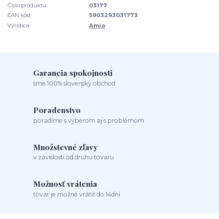
Číslo produktu:
03177
EAN kód:
5903293031773
Výrobca:
Amio
Garancia spokojnosti
sme 100% slovenský obchod
Poradenstvo
poradíme s výberom aj s problémom
Množstevné zľavy
v závislosti od druhu tovaru
Možnosť vrátenia
tovar je možné vrátiť do 14dní