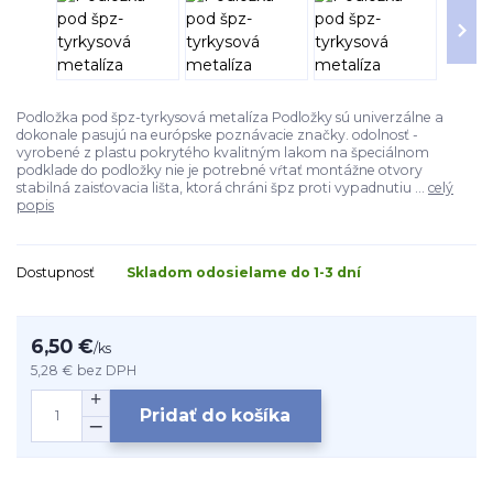
Podložka pod špz-tyrkysová metalíza Podložky sú univerzálne a
dokonale pasujú na európske poznávacie značky. odolnosť -
vyrobené z plastu pokrytého kvalitným lakom na špeciálnom
podklade do podložky nie je potrebné vŕtať montážne otvory
stabilná zaisťovacia lišta, ktorá chráni špz proti vypadnutiu ...
celý
popis
Dostupnosť
Skladom odosielame do 1-3 dní
6,50 €
/
ks
5,28 €
bez DPH
Pridať do košíka