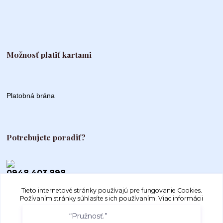
Možnosť platiť kartami
Platobná brána
Potrebujete poradiť?
0948 403 898
Tieto internetové stránky používajú pre fungovanie Cookies.
info@autogood.sk
Požívaním stránky súhlasíte s ich používaním.
Viac informácii
“Pružnosť.”