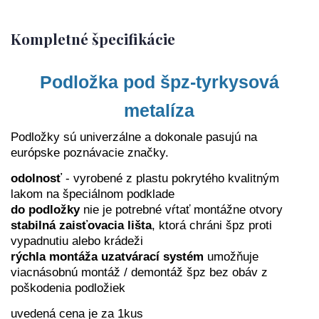
Kompletné špecifikácie
Podložka pod špz-tyrkysová
metalíza
Podložky sú univerzálne a dokonale pasujú na
európske poznávacie značky.
odolnosť
- v
yrobené z plastu pokrytého kvalitným
lakom na špeciálnom podklade
do podložky
nie je potrebné vŕtať montážne otvory
stabilná zaisťovacia lišta
, ktorá chráni špz proti
vypadnutiu alebo krádeži
rýchla montáž
a uzatvárací systém
umožňuje
viacnásobnú montáž / demontáž špz bez obáv z
poškodenia podložiek
uvedená cena je za 1kus