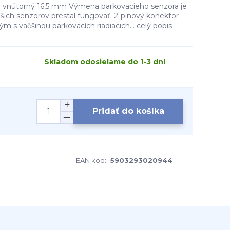
y vnútorný 16,5 mm Výmena parkovacieho senzora je
vašich senzorov prestal fungovať. 2-pinový konektor
ým s väčšinou parkovacích riadiacich...
celý popis
Skladom odosielame do 1-3 dní
Pridať do košíka
EAN kód:
5903293020944