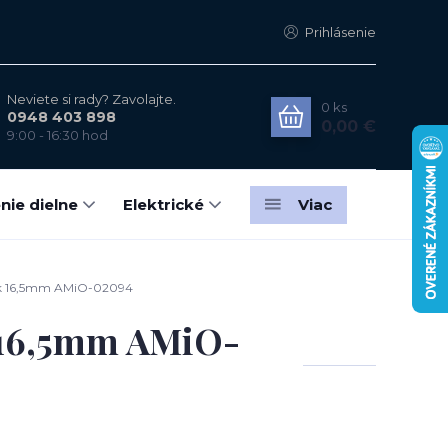
Prihlásenie
Neviete si rady? Zavolajte.
0
ks
0948 403 898
0,00 €
9:00 - 16:30 hod
nie dielne
Elektrické
Viac
iak 16,5mm AMiO-02094
k 16,5mm AMiO-