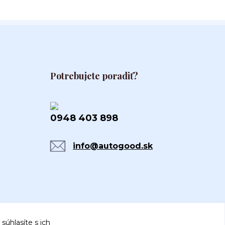
Potrebujete poradiť?
0948 403 898
info@autogood.sk
súhlasíte s ich