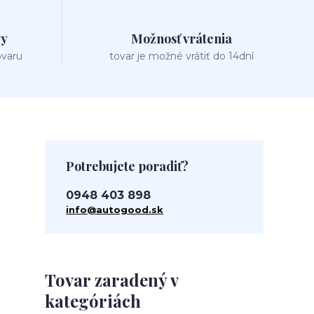
vy
Možnosť vrátenia
ovaru
tovar je možné vrátiť do 14dní
Potrebujete poradiť?
0948 403 898
info@autogood.sk
Tovar zaradený v
kategóriách