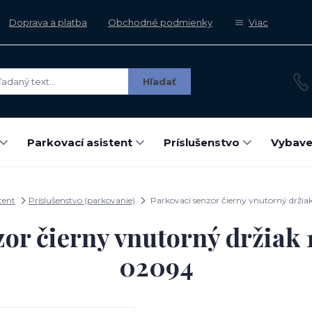
Doprava a platba
Obchodné podmienky
Viac
Hľadať
Parkovací asistent
Príslušenstvo
Vybave
tent
Príslušenstvo (parkovanie)
Parkovací senzor čierny vnutorný drž
zor čierny vnutorný držia
02094