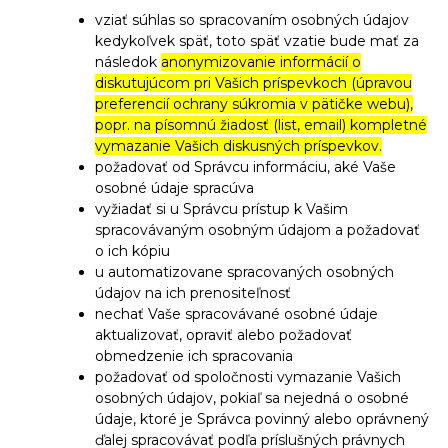
vziať súhlas so spracovaním osobných údajov
kedykoľvek späť, toto späť vzatie bude mať za
následok
anonymizovanie informácií o
diskutujúcom pri Vašich príspevkoch (úpravou
preferencií ochrany súkromia v pätičke webu),
popr. na písomnú žiadosť (list, email) kompletné
vymazanie Vašich diskusných príspevkov.
požadovať od Správcu informáciu, aké Vaše
osobné údaje spracúva
vyžiadať si u Správcu prístup k Vašim
spracovávaným osobným údajom a požadovať
o ich kópiu
u automatizovane spracovaných osobných
údajov na ich prenositeľnosť
nechať Vaše spracovávané osobné údaje
aktualizovať, opraviť alebo požadovať
obmedzenie ich spracovania
požadovať od spoločnosti vymazanie Vašich
osobných údajov, pokiaľ sa nejedná o osobné
údaje, ktoré je Správca povinný alebo oprávnený
ďalej spracovávať podľa príslušných právnych