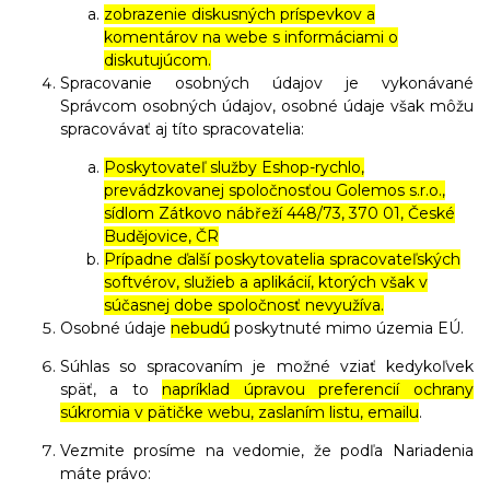
zobrazenie diskusných príspevkov a
komentárov na webe s informáciami o
diskutujúcom.
Spracovanie osobných údajov je vykonávané
Správcom osobných údajov, osobné údaje však môžu
spracovávať aj títo spracovatelia:
Poskytovateľ služby Eshop-rychlo,
prevádzkovanej spoločnosťou Golemos s.r.o.,
sídlom Zátkovo nábřeží 448/73, 370 01, České
Budějovice, ČR
Prípadne ďalší poskytovatelia spracovateľských
softvérov, služieb a aplikácií, ktorých však v
súčasnej dobe spoločnosť nevyužíva.
Osobné údaje
nebudú
poskytnuté mimo územia EÚ.
Súhlas so spracovaním je možné vziať kedykoľvek
späť, a to
napríklad úpravou preferencií ochrany
súkromia v pätičke webu, zaslaním listu, emailu
.
Vezmite prosíme na vedomie, že podľa Nariadenia
máte právo: