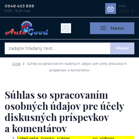
0948 403 898
0
ks
0,00 €
9:00 - 16:30 hod
Menu
Hľadať
Úvod
Súhlas so spracovaním osobných údajov pre účely diskusných
príspevkov a komentárov
Súhlas so spracovaním
osobných údajov pre účely
diskusných príspevkov
a komentárov
Udeľujete týmto súhlas ……………..., so sídlom ………………,