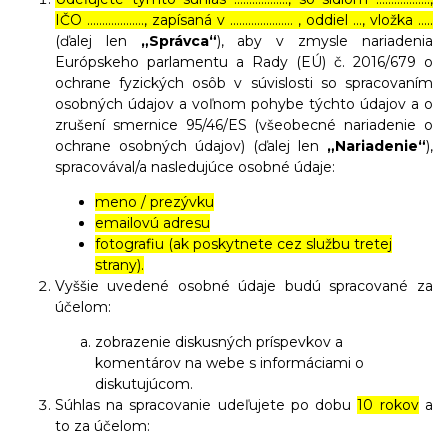
IČO ………………., zapísaná v ………………… , oddiel …, vložka …..
(ďalej len
„Správca“
), aby v zmysle nariadenia
Európskeho parlamentu a Rady (EÚ) č. 2016/679 o
ochrane fyzických osôb v súvislosti so spracovaním
osobných údajov a voľnom pohybe týchto údajov a o
zrušení smernice 95/46/ES (všeobecné nariadenie o
ochrane osobných údajov) (ďalej len
„Nariadenie“
),
spracovával/a nasledujúce osobné údaje:
meno / prezývku
emailovú adresu
fotografiu (ak poskytnete cez službu tretej
strany).
Vyššie uvedené osobné údaje budú spracované za
účelom:
zobrazenie diskusných príspevkov a
komentárov na webe s informáciami o
diskutujúcom.
Súhlas na spracovanie udeľujete po dobu
10 rokov
a
to za účelom: