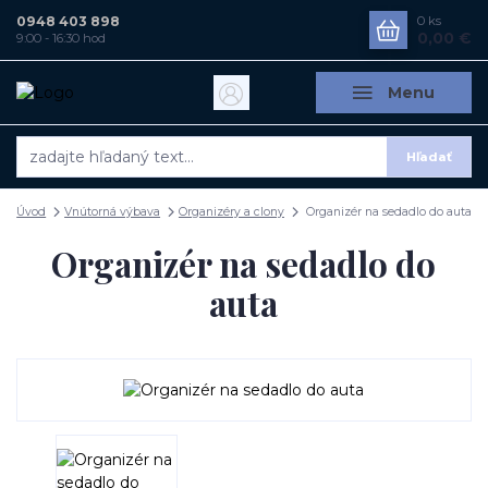
0948 403 898
0
ks
0,00 €
9:00 - 16:30 hod
Menu
Hľadať
Úvod
Vnútorná výbava
Organizéry a clony
Organizér na sedadlo do auta
Organizér na sedadlo do
auta