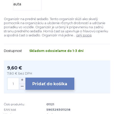
Organizér na predné sedadlo. Tento organizér slúži ako skvelý
pomocník na organizáciu a uloženie rôznych drobností a udržanie
poriadku vo vozidle. Organizér je určený k pripevneniu na zadnú
stranu predného sedadla. Horná časť sa upevňuje o hlavovú opierku
a spodná časť o sedadlo. Organizér má jedine...
celý popis
Dostupnosť
Skladom odosielame do 1-3 dní
9,60 €
7,80 €
bez DPH
Pridať do košíka
Číslo produktu:
01121
EAN kód:
5903293011218