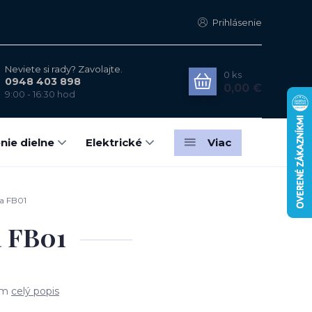
Prihlásenie
Neviete si rady? Zavolajte.
0
ks
0948 403 898
0,00 €
9:00 - 16:30 hod
nie dielne
Elektrické
Viac
ra FB01
a FB01
 cm
celý popis