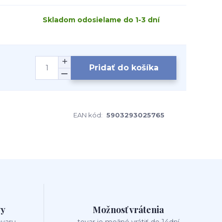
Skladom odosielame do 1-3 dní
Pridať do košíka
EAN kód:
5903293025765
vy
Možnosť vrátenia