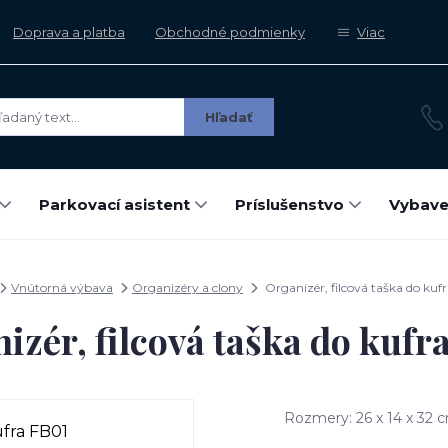
Doprava a platba
Obchodné podmienky
Viac
Hľadať
Parkovací asistent
Príslušenstvo
Vybave
Vnútorná výbava
Organizéry a clony
Organizér, filcová taška do kuf
izér, filcová taška do kufr
Rozmery: 26 x 14 x 32