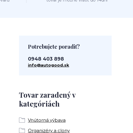
ovaru
tovar je možné vrátiť do 14dní
Potrebujete poradiť?
0948 403 898
info@autogood.sk
Tovar zaradený v
kategóriách
Vnútorná výbava
Organizéry a clony