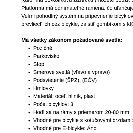
Kufor má 13-kolíkovú zástrčku (môžete použiť 
Platforma má odnímateľné ramená, čo uľahčuje 
Veľmi pohodlný systém na pripevnenie bicyklov
prevliecť ich cez bicykle, zaistiť gombíkom s k
Má všetky zákonom požadované svetlá:
Pozičné
Parkovisko
Stop
Smerové svetlá (vľavo a vpravo)
Podsvietenie (ŠPZ), (EČV)
Hmlovky
Materiál: oceľ, hliník, plast
Počet bicyklov: 3
Hodí sa na rámy s priemerom 20-80 mm
Vhodné pre bicykle s kotúčovými brzdami
Vhodné pre E-bicykle: Áno