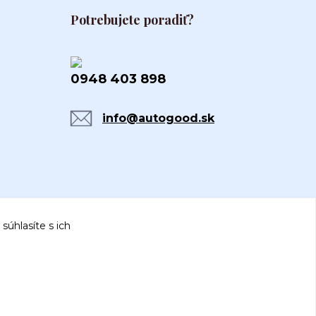
Potrebujete poradiť?
0948 403 898
info@autogood.sk
súhlasíte s ich