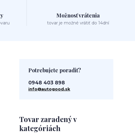
vy
Možnosť vrátenia
ovaru
tovar je možné vrátiť do 14dní
Potrebujete poradiť?
0948 403 898
info@autogood.sk
Tovar zaradený v
kategóriách