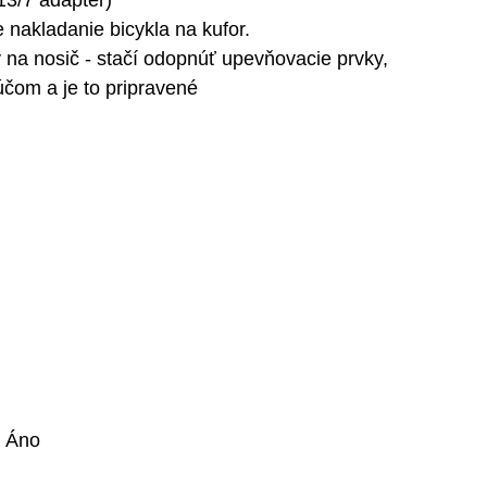
13/7 adaptér)
nakladanie bicykla na kufor.
 na nosič - stačí odopnúť upevňovacie prvky,
ľúčom a je to pripravené
: Áno