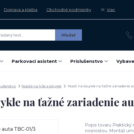
Doprava a platba
Obchodné podmienky
Viac
Hľadať
Parkovací asistent
Príslušenstvo
Vybave
lušenstvo
Nosiče na lyže a bicykle
Nosič na bicykle na ťažné zariadenie 
cykle na ťažné zariadenie a
Popis tovaru Praktický
nosnosťou. Montáž umož