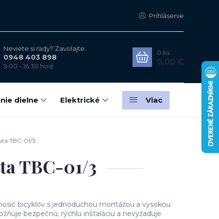
Prihlásenie
Neviete si rady? Zavolajte.
0
ks
0948 403 898
0,00 €
9:00 - 16:30 hod
nie dielne
Elektrické
Viac
auta TBC-01/3
uta TBC-01/3
 nosič bicyklov s jednoduchou montážou a vysokou
ňuje bezpečnú, rýchlu inštaláciu a nevyžaduje