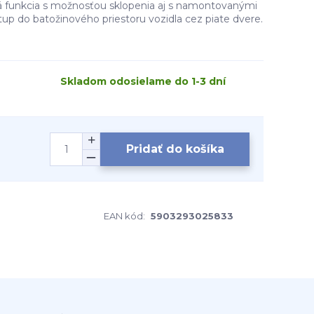
ná funkcia s možnosťou sklopenia aj s namontovanými
stup do batožinového priestoru vozidla cez piate dvere.
Skladom odosielame do 1-3 dní
Pridať do košíka
EAN kód:
5903293025833