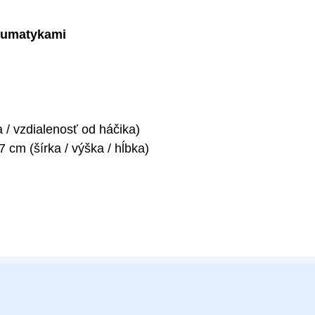
eumatykami
 / vzdialenosť od háčika)
cm (šírka / výška / hĺbka)