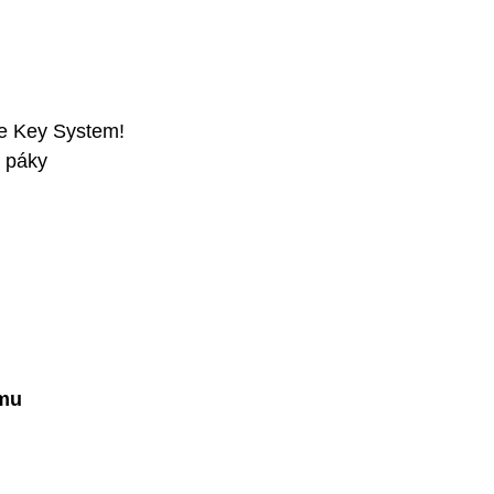
e Key System!
j páky
ámu