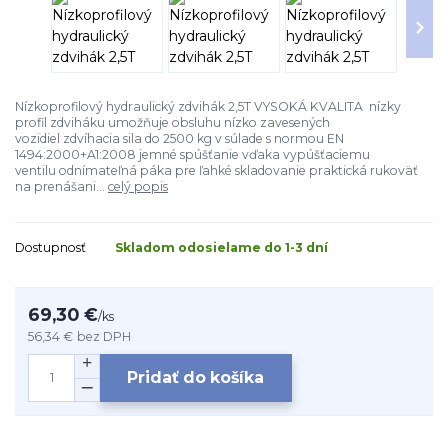
Nízkoprofilový hydraulický zdvihák 2,5T VYSOKÁ KVALITA nízky
profil zdviháku umožňuje obsluhu nízko zavesených
vozidiel zdvíhacia sila do 2500 kg v súlade s normou EN
1494:2000+A1:2008 jemné spúšťanie vďaka vypúšťaciemu
ventilu odnímateľná páka pre ľahké skladovanie praktická rukoväť
na prenášani...
celý popis
Dostupnosť
Skladom odosielame do 1-3 dní
69,30 €
/
ks
56,34 €
bez DPH
Pridať do košíka