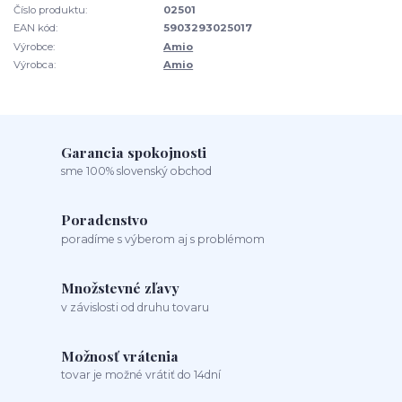
Číslo produktu:
02501
EAN kód:
5903293025017
Výrobce:
Amio
Výrobca:
Amio
Garancia spokojnosti
sme 100% slovenský obchod
Poradenstvo
poradíme s výberom aj s problémom
Množstevné zľavy
v závislosti od druhu tovaru
Možnosť vrátenia
tovar je možné vrátiť do 14dní