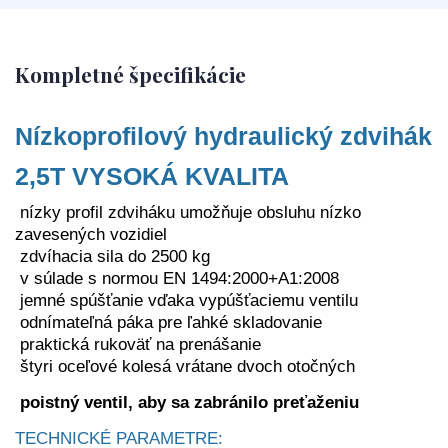
Kompletné špecifikácie
N
ízkoprofilový hydraulický zdvihák
2,5T VYSOKÁ KVALITA
nízky profil zdviháku umožňuje obsluhu nízko
zavesených vozidiel
zdvíhacia sila do 2500 kg
v súlade s normou EN 1494:2000+A1:2008
jemné spúšťanie vďaka vypúšťaciemu ventilu
odnímateľná páka pre ľahké skladovanie
praktická rukoväť na prenášanie
štyri oceľové kolesá vrátane dvoch otočných
poistný ventil, aby sa zabránilo preťaženiu
TECHNICKÉ PARAMETRE: