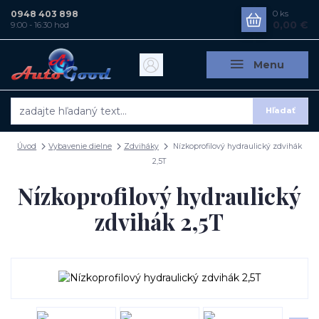
0948 403 898
0
ks
0,00 €
9:00 - 16:30 hod
Menu
Hľadať
Úvod
Vybavenie dielne
Zdviháky
Nízkoprofilový hydraulický zdvihák
2,5T
Nízkoprofilový hydraulický
zdvihák 2,5T