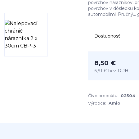
povrchov nárazníkov, p
povrchov v dôsledku k
automobilmi. Pružný...
Dostupnosť
8,50 €
6,91 €
bez DPH
Číslo produktu:
02504
Výrobca:
Amio