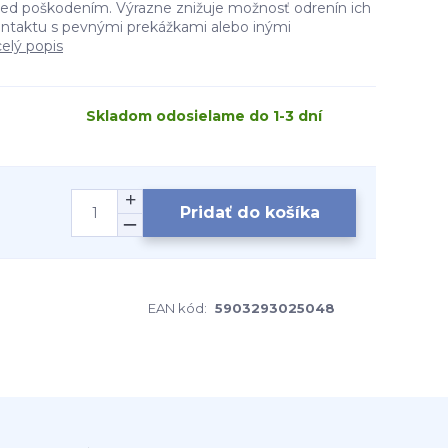
red poškodením. Výrazne znižuje možnosť odrenín ich
ontaktu s pevnými prekážkami alebo inými
celý popis
Skladom odosielame do 1-3 dní
Pridať do košíka
EAN kód:
5903293025048