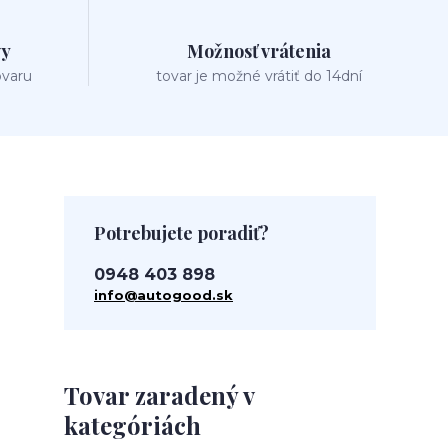
vy
Možnosť vrátenia
ovaru
tovar je možné vrátiť do 14dní
Potrebujete poradiť?
0948 403 898
info@autogood.sk
Tovar zaradený v
kategóriách