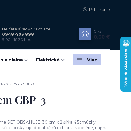
Prihlásenie
Neviete si rady? Zavolajte.
0
ks
0948 403 898
0,00 €
9:00 - 16:30 hod
nie dielne
Elektrické
Viac
níka 2 x 30cm CBP-3
0cm CBP-3
erne SET OBSAHUJE: 30 cm x 2 šírka 4,5cmúzky
osérie poskytuje dodatočnú ochranu karosérie, najmä