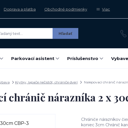
Doprava a platba
Obchodné podmienky
Viac
Hľadať
Parkovací asistent
Príslušenstvo
Vybave
výbava
Krytky, lapače nečistôt, chrániče dverí
Nalepovací chránič náraz
cí chránič nárazníka 2 x 3
Chrániče nárazníkov či
koniec 3cm Chránič kar