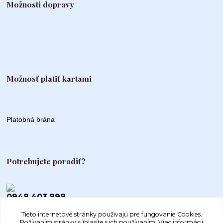
Možnosti dopravy
Možnosť platiť kartami
Platobná brána
Potrebujete poradiť?
0948 403 898
Tieto internetové stránky používajú pre fungovanie Cookies.
info@autogood.sk
Požívaním stránky súhlasíte s ich používaním.
Viac informácii