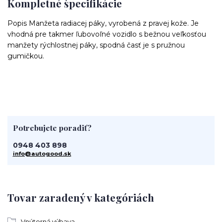
Kompletné špecifikácie
Popis Manžeta radiacej páky, vyrobená z pravej kože. Je
vhodná pre takmer ľubovoľné vozidlo s bežnou veľkosťou
manžety rýchlostnej páky, spodná časť je s pružnou
gumičkou.
Potrebujete poradiť?
0948 403 898
info@autogood.sk
Tovar zaradený v kategóriách
Vnútorná výbava