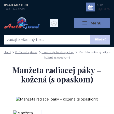
0948 403 898
0
ks
0,00 €
9:00 - 16:30 hod
Menu
Hľadať
Úvod
Vnútorná výbava
Hlavice rýchlostnej páky
Manžeta radiacej páky –
kožená (s opaskom)
Manžeta radiacej páky –
kožená (s opaskom)