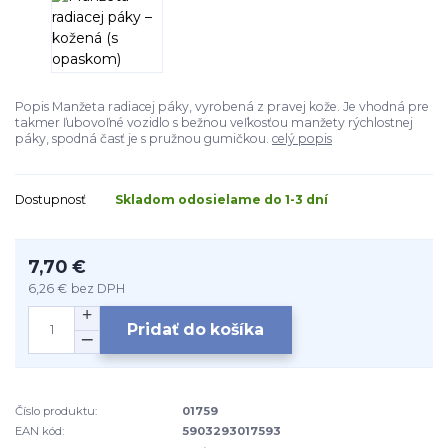
Popis Manžeta radiacej páky, vyrobená z pravej kože. Je vhodná pre
takmer ľubovoľné vozidlo s bežnou veľkosťou manžety rýchlostnej
páky, spodná časť je s pružnou gumičkou.
celý popis
Dostupnosť
Skladom odosielame do 1-3 dní
7,70 €
6,26 €
bez DPH
Pridať do košíka
Číslo produktu:
01759
EAN kód:
5903293017593