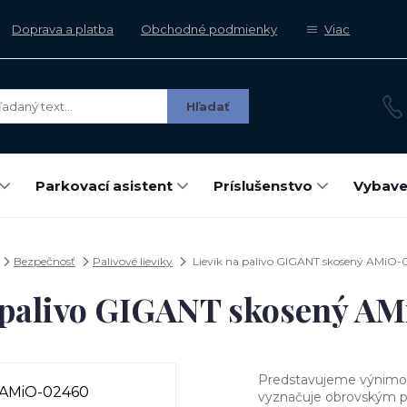
Doprava a platba
Obchodné podmienky
Viac
Hľadať
Parkovací asistent
Príslušenstvo
Vybave
Bezpečnosť
Palivové lieviky
Lievik na palivo GIGANT skosený AMiO
a palivo GIGANT skosený A
Predstavujeme výnimočne
vyznačuje obrovským 