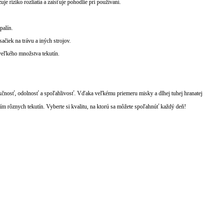
je riziko rozliatia a zaisťuje pohodlie pri používaní.
palín.
čiek na trávu a iných strojov.
veľkého množstva tekutín.
nkčnosť, odolnosť a spoľahlivosť. Vďaka veľkému priemeru misky a dlhej tuhej hranatej
ím rôznych tekutín. Vyberte si kvalitu, na ktorú sa môžete spoľahnúť každý deň!