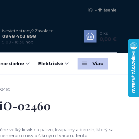
Prihlásenie
Neviete si rady? Zavolajte.
0
ks
0948 403 898
0,00 €
9:00 - 16:30 hod
nie dielne
Elektrické
Viac
-02460
MiO-02460
 veľký lievik na palivo, kvapaliny a benzín, ktorý sa
priemerom misy a šikmým tvarom. Tento