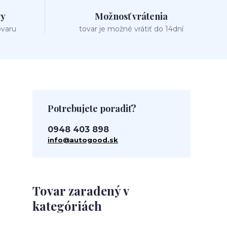
vy
Možnosť vrátenia
ovaru
tovar je možné vrátiť do 14dní
Potrebujete poradiť?
0948 403 898
info@autogood.sk
Tovar zaradený v
kategóriách