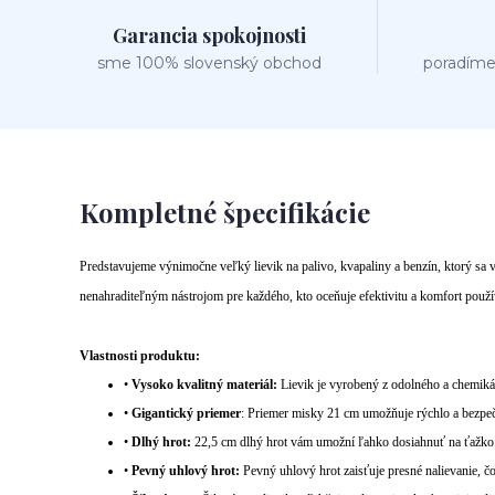
Garancia spokojnosti
sme 100% slovenský obchod
poradíme
Kompletné špecifikácie
Predstavujeme výnimočne veľký lievik na palivo, kvapaliny a benzín, ktorý sa
nenahraditeľným nástrojom pre každého, kto oceňuje efektivitu a komfort použí
Vlastnosti produktu:
•
Vysoko kvalitný materiál:
Lievik je vyrobený z odolného a chemikál
•
Gigantický priemer
: Priemer misky 21 cm umožňuje rýchlo a bezpečn
•
Dlhý hrot:
22,5 cm dlhý hrot vám umožní ľahko dosiahnuť na ťažko 
•
Pevný uhlový hrot:
Pevný uhlový hrot zaisťuje presné nalievanie, čo j