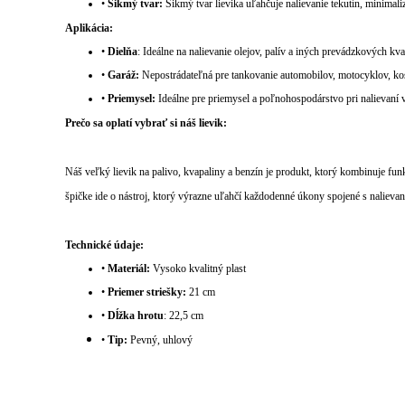
•
Šikmý tvar:
Šikmý tvar lievika uľahčuje nalievanie tekutín, minimalizu
Aplikácia:
•
Dielňa
: Ideálne na nalievanie olejov, palív a iných prevádzkových kva
•
Garáž:
Nepostrádateľná pre tankovanie automobilov, motocyklov, kosa
•
Priemysel:
Ideálne pre priemysel a poľnohospodárstvo pri nalievaní 
Prečo sa oplatí vybrať si náš lievik:
Náš veľký lievik na palivo, kvapaliny a benzín je produkt, ktorý kombinuje fu
špičke ide o nástroj, ktorý výrazne uľahčí každodenné úkony spojené s nalievan
Technické údaje:
•
Materiál:
Vysoko kvalitný plast
•
Priemer striešky:
21 cm
•
Dĺžka hrotu
: 22,5 cm
•
Tip:
Pevný, uhlový