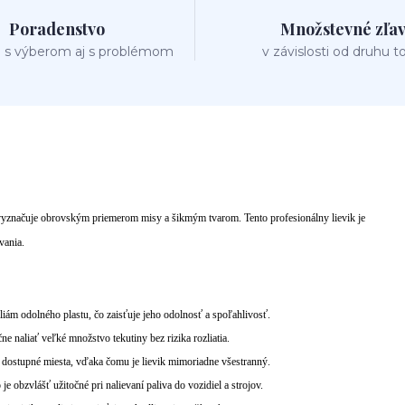
Poradenstvo
Množstevné zľa
 s výberom aj s problémom
v závislosti od druhu t
 vyznačuje obrovským priemerom misy a šikmým tvarom. Tento profesionálny lievik je
vania.
iám odolného plastu, čo zaisťuje jeho odolnosť a spoľahlivosť.
e naliať veľké množstvo tekutiny bez rizika rozliatia.
dostupné miesta, vďaka čomu je lievik mimoriadne všestranný.
e obzvlášť užitočné pri nalievaní paliva do vozidiel a strojov.