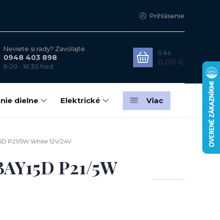
Prihlásenie
Neviete si rady? Zavolajte.
0
ks
0948 403 898
0,00 €
9:00 - 16:30 hod
nie dielne
Elektrické
Viac
D P21/5W White 12V/24V
BAY15D P21/5W