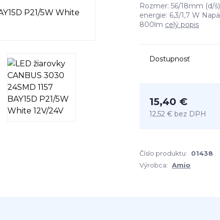
Rozmer: 56/18mm (d/š) 
energie: 6,3/1,7 W Napä
800lm
celý popis
Dostupnosť
15,40 €
12,52 €
bez DPH
Číslo produktu:
01438
Výrobca:
Amio