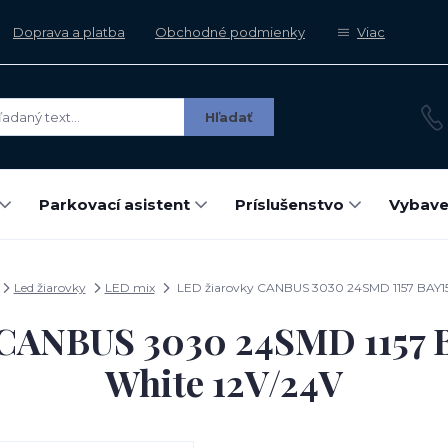
Doprava a platba
Obchodné podmienky
Viac
Hľadať
Parkovací asistent
Príslušenstvo
Vybave
Led žiarovky
LED mix
LED žiarovky CANBUS 3030 24SMD 1157 BAY15
 CANBUS 3030 24SMD 1157 
White 12V/24V