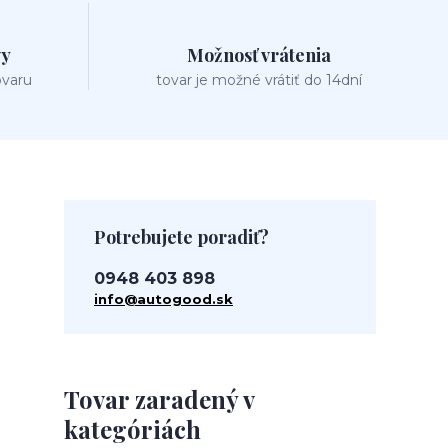
vy
Možnosť vrátenia
ovaru
tovar je možné vrátiť do 14dní
Potrebujete poradiť?
0948 403 898
info@autogood.sk
Tovar zaradený v
kategóriách