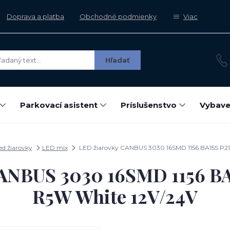
Doprava a platba
Obchodné podmienky
Viac
Hľadať
Parkovací asistent
Príslušenstvo
Vybave
ed žiarovky
LED mix
LED žiarovky CANBUS 3030 16SMD 1156 BA15S P2
CANBUS 3030 16SMD 1156 B
R5W White 12V/24V