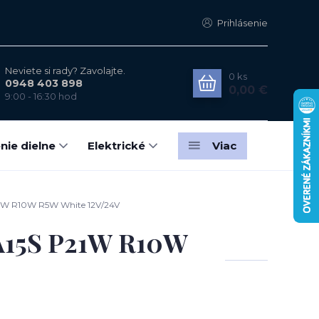
Prihlásenie
Neviete si rady? Zavolajte.
0
ks
0948 403 898
0,00 €
9:00 - 16:30 hod
nie dielne
Elektrické
Viac
1W R10W R5W White 12V/24V
A15S P21W R10W