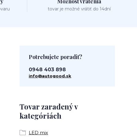
vy
Možnosť vrátenia
ovaru
tovar je možné vrátiť do 14dní
Potrebujete poradiť?
0948 403 898
info@autogood.sk
Tovar zaradený v
kategóriách
LED mix