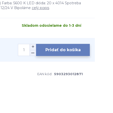
 Farba: 5600 K LED dióda: 20 x 4014 Spotreba
 12/24 V Bipolárne
celý popis
Skladom odosielame do 1-3 dní
Pridať do košíka
EAN kód:
5903293012871