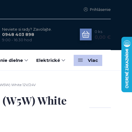
Prihlásenie
Neviete si rady? Zavolajte.
0
ks
0948 403 898
0,00 €
9:00 - 16:30 hod
nie dielne
Elektrické
Viac
W5W) White 12V/24V
 (W5W) White