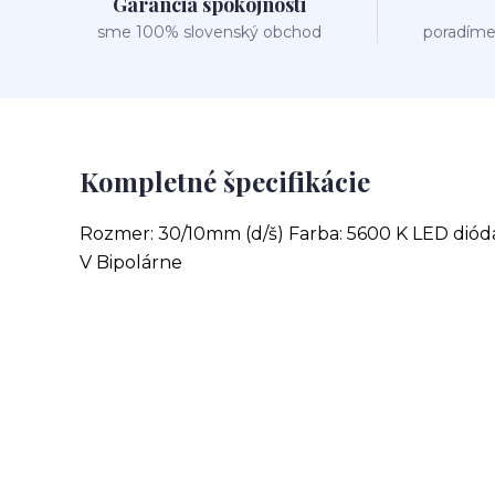
Garancia spokojnosti
sme 100% slovenský obchod
poradíme
Kompletné špecifikácie
Rozmer: 30/10mm (d/š) Farba: 5600 K LED dióda:
V Bipolárne