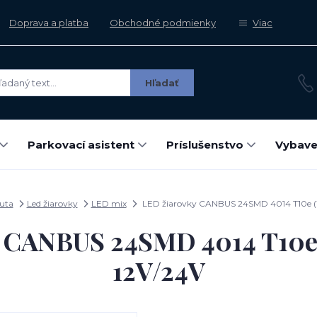
Doprava a platba
Obchodné podmienky
Viac
Hľadať
Parkovací asistent
Príslušenstvo
Vybave
auta
Led žiarovky
LED mix
LED žiarovky CANBUS 24SMD 4014 T10e (
y CANBUS 24SMD 4014 T10e
12V/24V