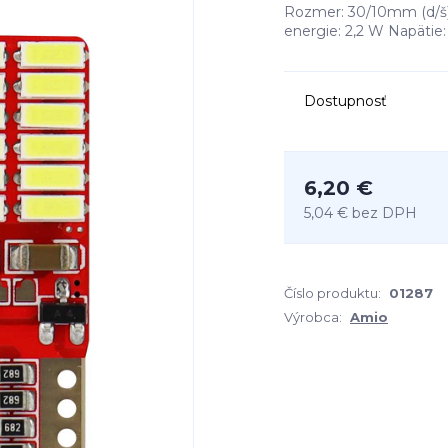
Rozmer: 30/10mm (d/š)
energie: 2,2 W Napätie:
Dostupnosť
6,20 €
5,04 €
bez DPH
Číslo produktu:
01287
Výrobca:
Amio