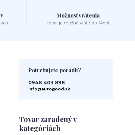
vy
Možnosť vrátenia
ovaru
tovar je možné vrátiť do 14dní
Potrebujete poradiť?
0948 403 898
info@autogood.sk
Tovar zaradený v
kategóriách