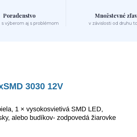
Poradenstvo
Množstevné zľa
 s výberom aj s problémom
v závislosti od druhu t
xSMD 3030 12V
biela, 1 × vysokosvietivá SMD LED,
osky, alebo budíkov- zodpovedá žiarovke