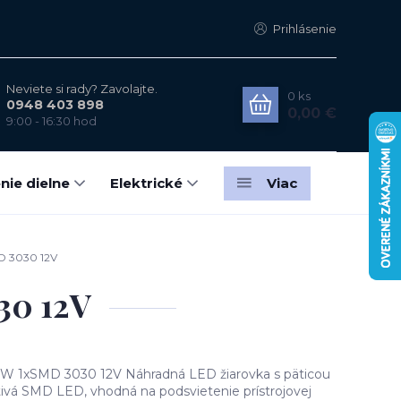
Prihlásenie
Neviete si rady? Zavolajte.
0
ks
0948 403 898
0,00 €
9:00 - 16:30 hod
nie dielne
Elektrické
Viac
D 3030 12V
30 12V
1xSMD 3030 12V Náhradná LED žiarovka s päticou
ietivá SMD LED, vhodná na podsvietenie prístrojovej