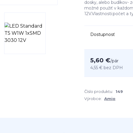
dosky, alebo budíkov- 
možné použiť v každo
12V.Vlastnosti:počet a t
Dostupnosť
5,60 €
/
pár
4,55 €
bez DPH
Číslo produktu:
149
Výrobce:
Amio