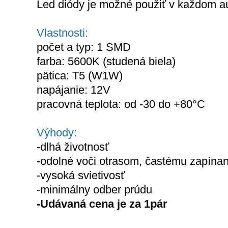
Led diódy je možné použiť v každom 
Vlastnosti:
počet a typ: 1 SMD
farba: 5600K (studená biela)
pätica: T5 (W1W)
napájanie: 12V
pracovná teplota: od -30 do +80°C
Výhody:
-dlhá životnosť
-odolné voči otrasom, častému zapínan
-vysoká svietivosť
-minimálny odber prúdu
-Udávaná cena je za 1pár