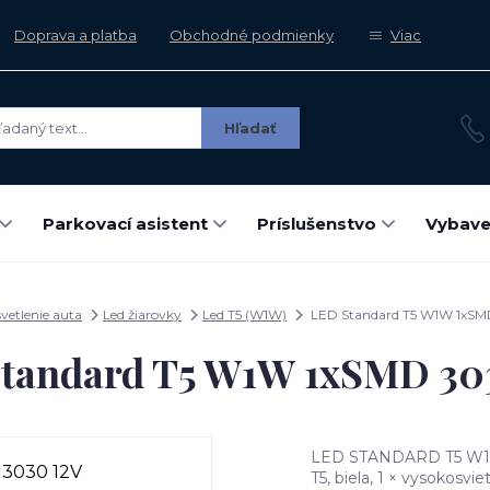
Doprava a platba
Obchodné podmienky
Viac
Hľadať
Parkovací asistent
Príslušenstvo
Vybave
vetlenie auta
Led žiarovky
Led T5 (W1W)
LED Standard T5 W1W 1xSM
tandard T5 W1W 1xSMD 30
LED STANDARD T5 W1W 
T5, biela, 1 × vysokosv