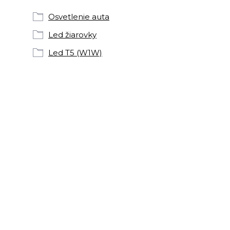
Osvetlenie auta
Led žiarovky
Led T5 (W1W)