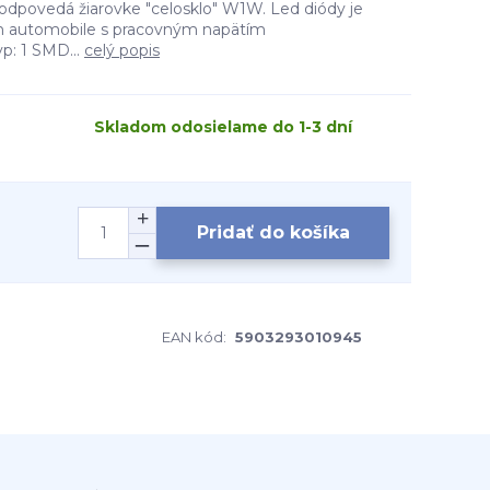
zodpovedá žiarovke "celosklo" W1W. Led diódy je
m automobile s pracovným napätím
yp: 1 SMD...
celý popis
Skladom odosielame do 1-3 dní
Pridať do košíka
EAN kód:
5903293010945