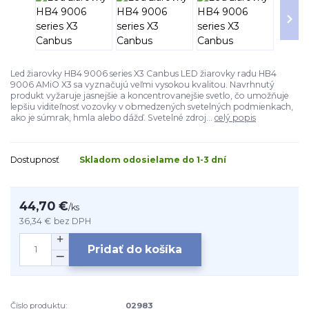
Led žiarovky HB4 9006 series X3 Canbus LED žiarovky radu HB4
9006 AMiO X3 sa vyznačujú veľmi vysokou kvalitou. Navrhnutý
produkt vyžaruje jasnejšie a koncentrovanejšie svetlo, čo umožňuje
lepšiu viditeľnosť vozovky v obmedzených svetelných podmienkach,
ako je súmrak, hmla alebo dážď. Svetelné zdroj...
celý popis
Dostupnosť
Skladom odosielame do 1-3 dní
44,70 €
/
ks
36,34 €
bez DPH
Pridať do košíka
Číslo produktu:
02983