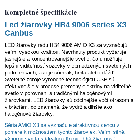
Kompletné špecifikácie
Led žiarovky HB4 9006 series X3
Canbus
LED žiarovky radu HB4 9006 AMiO X3 sa vyznačujú
veľmi vysokou kvalitou. Navrhnutý produkt vyžaruje
jasnejšie a koncentrovanejšie svetlo, čo umožňuje
lepšiu viditeľnosť vozovky v obmedzených svetelných
podmienkach, ako je súmrak, hmla alebo dážď.
Svetelné zdroje vyrobené technológiou CSP sú
efektívnejšie v procese premeny elektriny na viditeľné
svetlo v porovnaní s tradičnými halogénovými
žiarovkami. LED žiarovky sú odolnejšie voči otrasom a
vibráciám, čo znamená, že vydržia dlhšie ako
halogénové žiarovky.
Séria AMiO X3 sa vyznačuje atraktívnou cenou v
pomere k možnostiam týchto žiaroviek. Veľmi silné,
výborné svetlo s ideálnou líniou, dlhá životnosť.