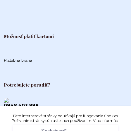
Možnosť platiť kartami
Platobná brána
Potrebujete poradiť?
0948 403 898
Tieto internetové stránky používajú pre fungovanie Cookies.
info@autogood.sk
Požívaním stránky súhlasíte s ich používaním.
Viac informácii