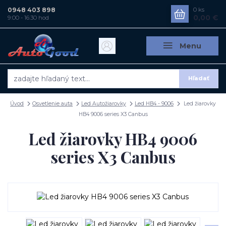
0948 403 898
0
ks
0,00 €
9:00 - 16:30 hod
Menu
Hľadať
Úvod
Osvetlenie auta
Led Autožiarovky
Led HB4 - 9006
Led žiarovky
HB4 9006 series X3 Canbus
Led žiarovky HB4 9006
series X3 Canbus