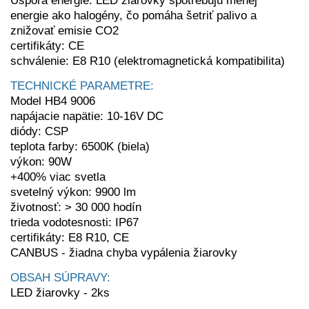
Úspora energie: LED žiarovky spotrebujú menej
energie ako halogény, čo pomáha šetriť palivo a
znižovať emisie CO2
certifikáty: CE
schválenie: E8 R10 (elektromagnetická kompatibilita)
TECHNICKÉ PARAMETRE:
Model
HB4 9006
napájacie napätie: 10-16V DC
diódy: CSP
teplota farby: 6500K (biela)
výkon: 90W
+400% viac svetla
svetelný výkon: 9900 lm
životnosť: > 30 000 hodín
trieda vodotesnosti: IP67
certifikáty: E8 R10, CE
CANBUS - žiadna chyba vypálenia žiarovky
OBSAH SÚPRAVY:
LED žiarovky - 2ks