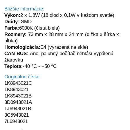
Bližšie informácie:
Výkon
:
2 x 1,8W (18 diod x 0,1W v každom svetle)
Diódy:
SMD
Farba:
6000K (čistá biela)
Rozmery:
73 mm x 28 mm x 24 mm (dĺžka x šírka x
hĺbka)
Homologizácia:
E4 (vyrazená na skle)
CAN-BUS:
Áno, palubný počítač nehlási vypálenú
žiarovku
Teplota:
-40 °C - +50 °C
Originálne čísla:
1K8943021C
1K8943021
1K8943021B
3D0943021A
1J6943021B
3C5943021
7L6943021