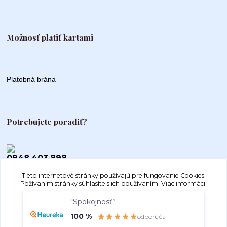
Možnosť platiť kartami
Platobná brána
Potrebujete poradiť?
0948 403 898
Tieto internetové stránky používajú pre fungovanie Cookies.
info@autogood.sk
Požívaním stránky súhlasíte s ich používaním.
Viac informácii
“Spokojnosť”
Súhlasím
Nastavenia
100 %
odporúča