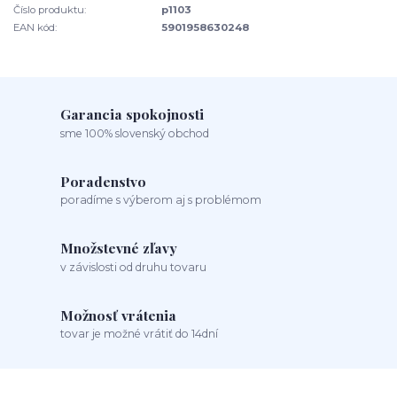
Číslo produktu:
p1103
EAN kód:
5901958630248
Garancia spokojnosti
sme 100% slovenský obchod
Poradenstvo
poradíme s výberom aj s problémom
Množstevné zľavy
v závislosti od druhu tovaru
Možnosť vrátenia
tovar je možné vrátiť do 14dní