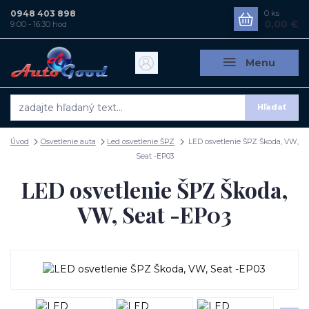
0948 403 898
0
ks
0,00 €
9:00 - 16:30 hod
Menu
Hľadať
Úvod
Osvetlenie auta
Led osvetlenie ŠPZ
LED osvetlenie ŠPZ Škoda, VW,
Seat -EP03
LED osvetlenie ŠPZ Škoda,
VW, Seat -EP03