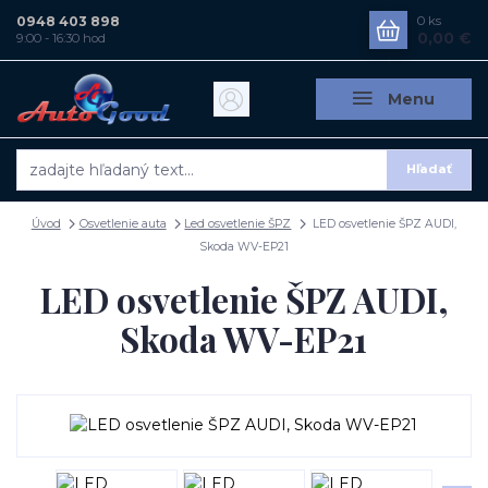
0948 403 898
0
ks
0,00 €
9:00 - 16:30 hod
Menu
Hľadať
Úvod
Osvetlenie auta
Led osvetlenie ŠPZ
LED osvetlenie ŠPZ AUDI,
Skoda WV-EP21
LED osvetlenie ŠPZ AUDI,
Skoda WV-EP21