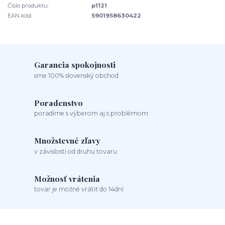
Číslo produktu:
p1121
EAN kód:
5901958630422
Garancia spokojnosti
sme 100% slovenský obchod
Poradenstvo
poradíme s výberom aj s problémom
Množstevné zľavy
v závislosti od druhu tovaru
Možnosť vrátenia
tovar je možné vrátiť do 14dní