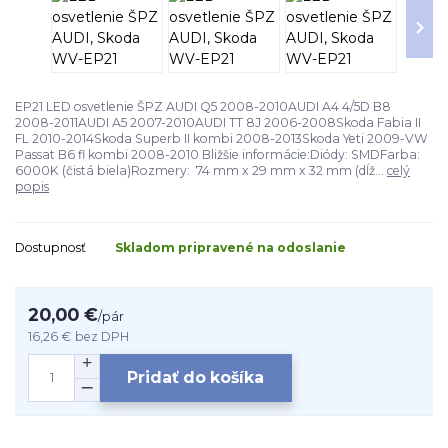
EP21 LED osvetlenie ŠPZ AUDI Q5 2008-2010AUDI A4 4/5D B8
2008-2011AUDI A5 2007-2010AUDI TT 8J 2006-2008Skoda Fabia II
FL 2010-2014Skoda Superb II kombi 2008-2013Skoda Yeti 2009-VW
Passat B6 fl kombi 2008-2010 Bližšie informácie:Diódy: SMDFarba:
6000K (čistá biela)Rozmery: 74 mm x 29 mm x 32 mm (dĺž...
celý
popis
Dostupnosť
Skladom pripravené na odoslanie
20,00 €
/
pár
16,26 €
bez DPH
Pridať do košíka