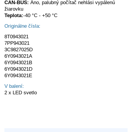
CAN-BUS:
Áno, palubný počítač nehlási vypálenú
žiarovku
Teplota:
-40 °C - +50 °C
Originálne čísla:
8T0943021
7PP943021
3C9827025D
6Y0943021A
6Y0943021B
6Y0943021D
6Y0943021E
V balení:
2 x LED svetlo