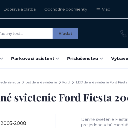
Doprava a platba
Obchodné podmienky
Viac
Hľadať
Parkovací asistent
Príslušenstvo
Vybave
etlenie auta
Led denné svietenie
Ford
LED denné svietenie Ford Fies
né svietenie Ford Fiesta 2
Denné svietenie Fiesta
pre jednoduchú montáž 