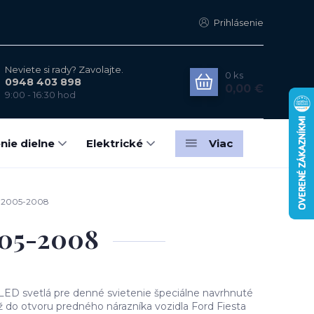
Prihlásenie
Neviete si rady? Zavolajte.
0
ks
0948 403 898
0,00 €
9:00 - 16:30 hod
nie dielne
Elektrické
Viac
ta 2005-2008
005-2008
LED svetlá pre denné svietenie špeciálne navrhnuté
do otvoru predného nárazníka vozidla Ford Fiesta