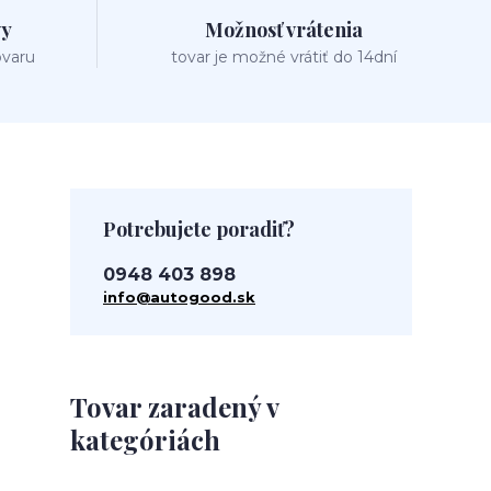
vy
Možnosť vrátenia
ovaru
tovar je možné vrátiť do 14dní
Potrebujete poradiť?
0948 403 898
info@autogood.sk
Tovar zaradený v
kategóriách