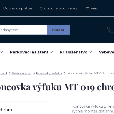
Doprava a platba
Obchodné podmienky
Viac
Hľadať
Parkovací asistent
Príslušenstvo
Vybave
Úvod
Príslušenstvo
Koncovky výfuku
Koncovka výfuku MT 019 chro
ncovka výfuku MT 019 ch
Koncovka výfuku z neh
rýchla montáž dotiahnu