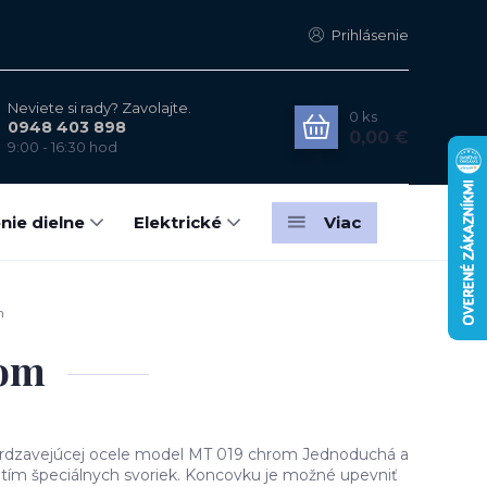
Prihlásenie
Neviete si rady? Zavolajte.
0
ks
0948 403 898
0,00 €
9:00 - 16:30 hod
nie dielne
Elektrické
Viac
m
rom
rdzavejúcej ocele model MT 019 chrom Jednoduchá a
tím špeciálnych svoriek. Koncovku je možné upevniť