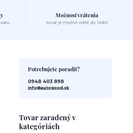
vy
Možnosť vrátenia
ovaru
tovar je možné vrátiť do 14dní
Potrebujete poradiť?
0948 403 898
info@autogood.sk
Tovar zaradený v
kategóriách