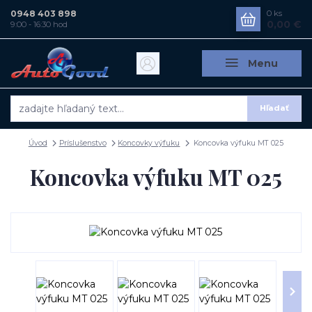
0948 403 898
0
ks
0,00 €
9:00 - 16:30 hod
Menu
Hľadať
Úvod
Príslušenstvo
Koncovky výfuku
Koncovka výfuku MT 025
Koncovka výfuku MT 025