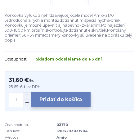
Koncovka výfuku z nehrdzavejúcej ocele model Amio-3170
Jednoduchá a rýchla montáž dotiahnutím špeciálnych svoriek.
Koncovku je možné upevniť aj napevno- zváraním.Po najazdení
500-1000 km prosím skontrolujte dotiahnutie skrutiek.Montážny
priemer: 36 - 54 mmRozmery koncovky sú uvedené na obrázku
celý
popis
Dostupnosť
Skladom odosielame do 1-3 dní
31,60 €
/
ks
25,69 €
bez DPH
Pridať do košíka
Číslo produktu:
03170
EAN kód:
5903293031704
Výrobca:
Amio