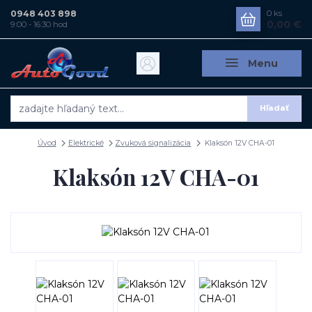
0948 403 898
0
ks
0,00 €
9:00 - 16:30 hod
Menu
Hľadať
Úvod
Elektrické
Zvuková signalizácia
Klaksón 12V CHA-01
Klaksón 12V CHA-01