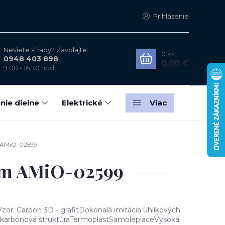
Prihlásenie
Neviete si rady? Zavolajte.
0
ks
0948 403 898
0,00 €
9:00 - 16:30 hod
nie dielne
Elektrické
Viac
m AMiO-02599
0cm AMiO-02599
Vzor: Carbon 3D - grafitDokonalá imitácia uhlíkových
á karbónová štruktúraTermoplastSamolepiaceVysoká