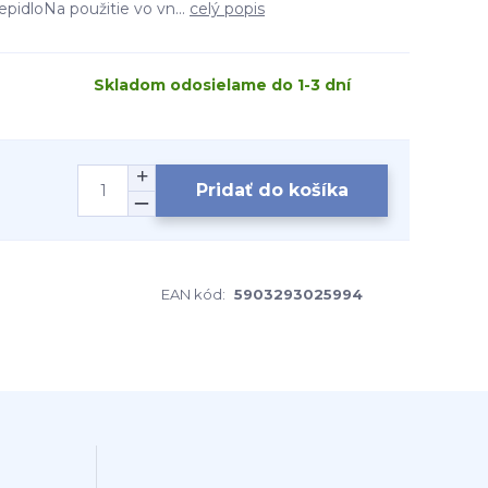
 lepidloNa použitie vo vn...
celý popis
Skladom odosielame do 1-3 dní
Pridať do košíka
EAN kód:
5903293025994