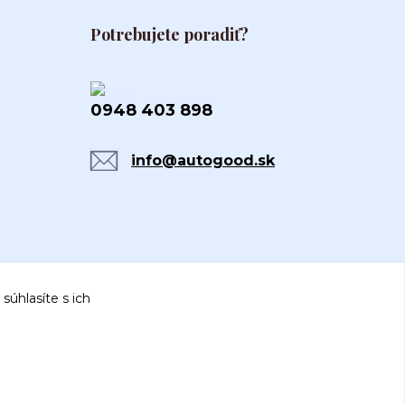
Potrebujete poradiť?
0948 403 898
info@autogood.sk
súhlasíte s ich