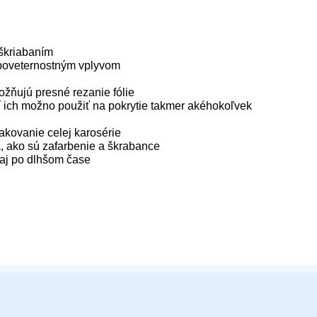
oškriabaním
 poveternostným vplyvom
možňujú presné rezanie fólie
tí ich možno použiť na pokrytie takmer akéhokoľvek
lakovanie celej karosérie
, ako sú zafarbenie a škrabance
 aj po dlhšom čase