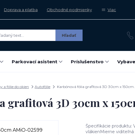
Doprava a platba
Obchodné podmienky
Viac
Hľadať
Parkovací asistent
Príslušenstvo
Vybave
y a fólie do okien
Autofólie
Karbónová fólia grafitová 3D 30cm x 150c
ia grafitová 3D 30cm x 15
Špecifikácie produktu: 
vlákienMierne viditeľn