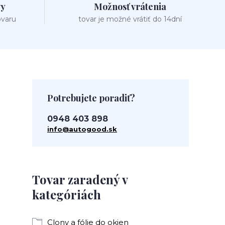
vy
Možnosť vrátenia
ovaru
tovar je možné vrátiť do 14dní
Potrebujete poradiť?
0948 403 898
info@autogood.sk
Tovar zaradený v
kategóriách
Clony a fólie do okien