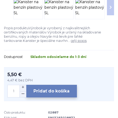
Popis produktuVýrobok je vyrobený z najkvalitnejších
certifikovaných materiálov.Výrobok je určený na skladovanie
benzínu, ropy a olejov.Navyše má lievik pre ľahké
tankovanie.Kanister je špeciálne navrhn...
celý popis
Dostupnosť
Skladom odosielame do 1-3 dní
5,50 €
4,47 €
bez DPH
Pridať do košíka
Číslo produktu:
02887
EAN kód:
5903293028872