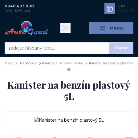
0948 403 898
0
ks
0,00 €
9:00 - 16:30 hod
Menu
Hľadať
Úvod
Bezpečnosť
Kanistre a palivové lieviky
Kanister na benzín plastový
5L
Kanister na benzín plastový
5L