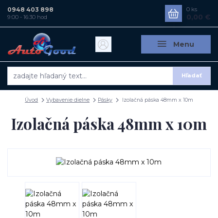
0948 403 898
0
ks
0,00 €
9:00 - 16:30 hod
Menu
Hľadať
Úvod
Vybavenie dielne
Pásky
Izolačná páska 48mm x 10m
Izolačná páska 48mm x 10m