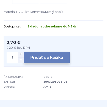
Material:PVC Size:48mmx10M
celý popis
Dostupnosť
Skladom odosielame do 1-3 dní
2,70 €
2,20 €
bez DPH
Pridať do košíka
Číslo produktu:
02610
EAN kód:
5903293026106
Výrobca:
Amio