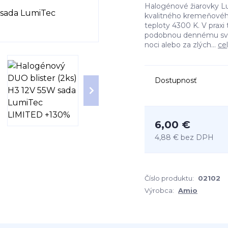
Halogénové žiarovky Lu
kvalitného kremeňového
teploty 4300 K. V praxi
podobnou dennému svet
noci alebo za zlých...
ce
Dostupnosť
6,00 €
4,88 €
bez DPH
Číslo produktu:
02102
Výrobca:
Amio