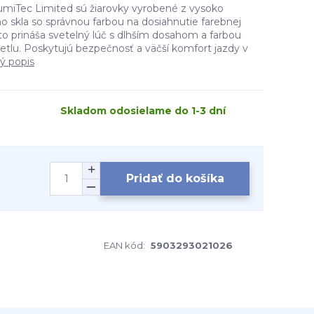
miTec Limited sú žiarovky vyrobené z vysoko
 skla so správnou farbou na dosiahnutie farebnej
 to prináša svetelný lúč s dlhším dosahom a farbou
lu. Poskytujú bezpečnosť a väčší komfort jazdy v
lý popis
Skladom odosielame do 1-3 dní
Pridať do košíka
EAN kód:
5903293021026