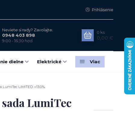
Prihlásenie
Neviete si rady? Zavolajte.
0
ks
0948 403 898
0,00 €
9:00 - 16:30 hod
nie dielne
Elektrické
Viac
da LumiTec LIMITED +130%
W sada LumiTec