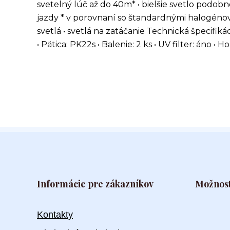
svetelný lúč až do 40m* • bielšie svetlo podo
jazdy * v porovnaní so štandardnými halogénovým
svetlá • svetlá na zatáčanie Technická špecifikác
• Pätica: PK22s • Balenie: 2 ks • UV filter: áno • 
Informácie pre zákazníkov
Možnost
Kontakty