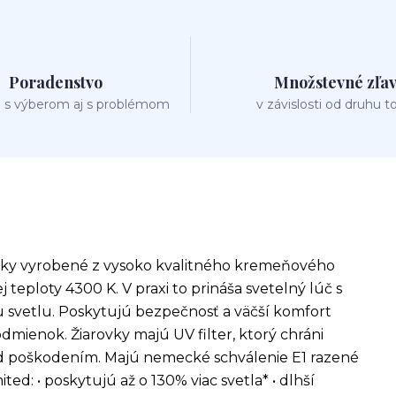
Poradenstvo
Množstevné zľa
 s výberom aj s problémom
v závislosti od druhu t
ovky vyrobené z vysoko kvalitného kremeňového
 teploty 4300 K. V praxi to prináša svetelný lúč s
vetlu. Poskytujú bezpečnosť a väčší komfort
dmienok. Žiarovky majú UV filter, ktorý chráni
d poškodením. Majú nemecké schválenie E1 razené
ted: • poskytujú až o 130% viac svetla* • dlhší