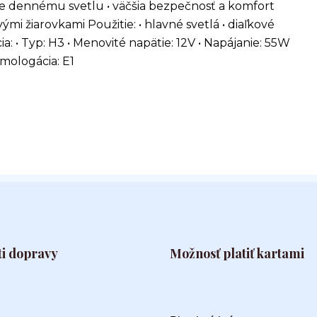
bne dennému svetlu • väčšia bezpečnosť a komfort
i žiarovkami Použitie: • hlavné svetlá • diaľkové
ia: • Typ: H3 • Menovité napätie: 12V • Napájanie: 55W
Homologácia: E1
i dopravy
Možnosť platiť kartami