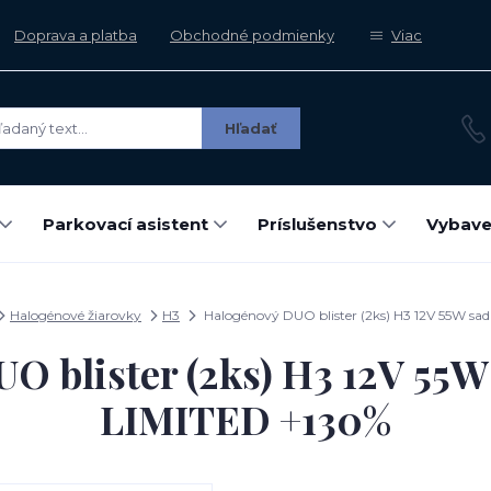
Doprava a platba
Obchodné podmienky
Viac
Hľadať
Parkovací asistent
Príslušenstvo
Vybave
Halogénové žiarovky
H3
Halogénový DUO blister (2ks) H3 12V 55W sa
O blister (2ks) H3 12V 55
LIMITED +130%