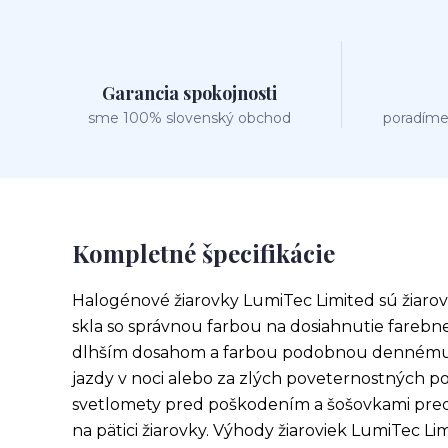
Garancia spokojnosti
sme 100% slovenský obchod
poradíme
Kompletné špecifikácie
Halogénové žiarovky LumiTec Limited sú žiar
skla so správnou farbou na dosiahnutie farebnej
dlhším dosahom a farbou podobnou dennému s
jazdy v noci alebo za zlých poveternostných po
svetlomety pred poškodením a šošovkami pre
na pätici žiarovky. Výhody žiaroviek LumiTec Limi