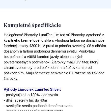
Kompletné špecifikácie
Halogénové žiarovky LumiTec Limited sú žiarovky vyrobené z
kvalitného kremeňového skla s vhodnou farbou na dosiahnutie
farebnej teploty 4300 K. V praxi to prináša svetelný lúč s dlhším
dosahom a farbou podobnou dennému svetlu. Poskytujú
bezpečnosť a väčší komfort jazdy alebo za zlých
poveternostných podmienok. Žiarovky majú UV filter, ktorý
chráni svetlomety pred poškodením a šošovkami pred
poškodením. Majú nemecké schválenie E1 razené na základe
žiarovky.
Výhody žiaroviek LumiTec Silver:
- poskytujú až o 130% viac svetla
- dlhší svetelný lúč do 40m
- svetlejšie svetlo podobné dennému svetlu