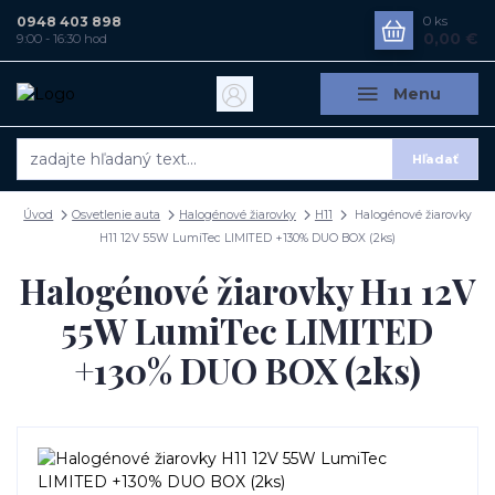
0948 403 898
0
ks
0,00 €
9:00 - 16:30 hod
Menu
Hľadať
Úvod
Osvetlenie auta
Halogénové žiarovky
H11
Halogénové žiarovky
H11 12V 55W LumiTec LIMITED +130% DUO BOX (2ks)
Halogénové žiarovky H11 12V
55W LumiTec LIMITED
+130% DUO BOX (2ks)