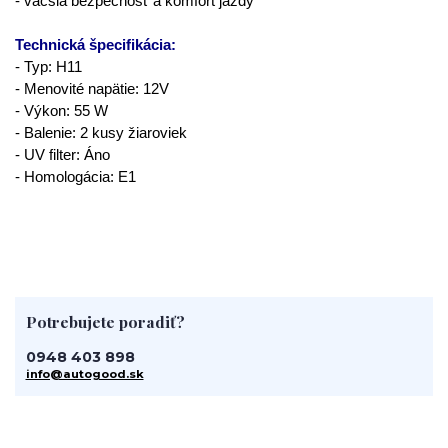
- väčšia bezpečnosť a komfort jazdy
Technická špecifikácia:
- Typ: H11
- Menovité napätie: 12V
- Výkon: 55 W
- Balenie: 2 kusy žiaroviek
- UV filter: Áno
- Homologácia: E1
Potrebujete poradiť?
0948 403 898
info@autogood.sk