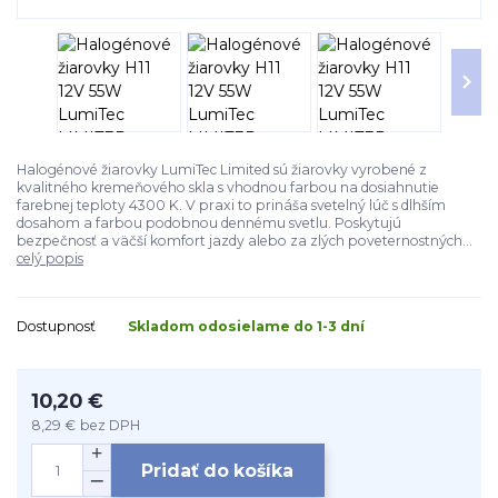
Halogénové žiarovky LumiTec Limited sú žiarovky vyrobené z
kvalitného kremeňového skla s vhodnou farbou na dosiahnutie
farebnej teploty 4300 K. V praxi to prináša svetelný lúč s dlhším
dosahom a farbou podobnou dennému svetlu. Poskytujú
bezpečnosť a väčší komfort jazdy alebo za zlých poveternostných...
celý popis
Dostupnosť
Skladom odosielame do 1-3 dní
10,20 €
8,29 €
bez DPH
Pridať do košíka