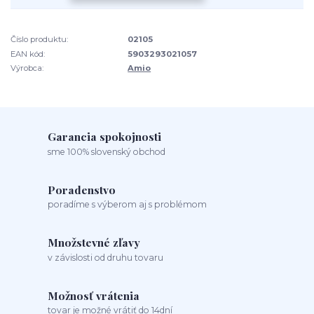
Číslo produktu:
02105
EAN kód:
5903293021057
Výrobca:
Amio
Garancia spokojnosti
sme 100% slovenský obchod
Poradenstvo
poradíme s výberom aj s problémom
Množstevné zľavy
v závislosti od druhu tovaru
Možnosť vrátenia
tovar je možné vrátiť do 14dní