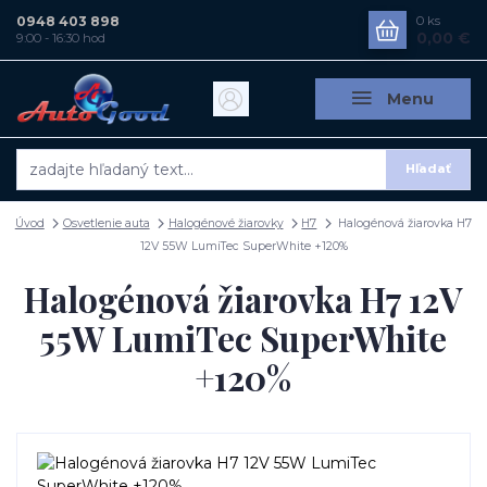
0948 403 898
0
ks
0,00 €
9:00 - 16:30 hod
Menu
Hľadať
Úvod
Osvetlenie auta
Halogénové žiarovky
H7
Halogénová žiarovka H7
12V 55W LumiTec SuperWhite +120%
Halogénová žiarovka H7 12V
55W LumiTec SuperWhite
+120%