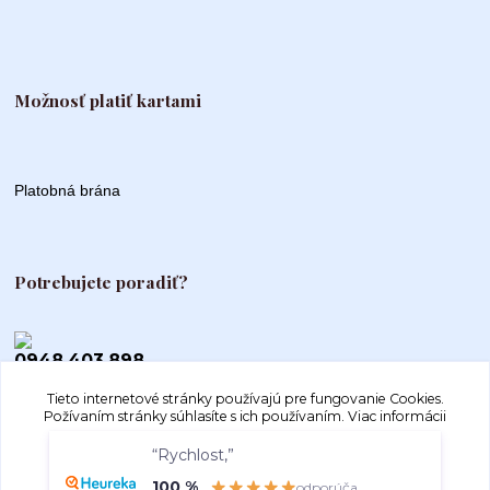
Možnosť platiť kartami
Platobná brána
Potrebujete poradiť?
0948 403 898
Tieto internetové stránky používajú pre fungovanie Cookies.
info@autogood.sk
Požívaním stránky súhlasíte s ich používaním.
Viac informácii
“Rychlost,”
Súhlasím
Nastavenia
100 %
odporúča