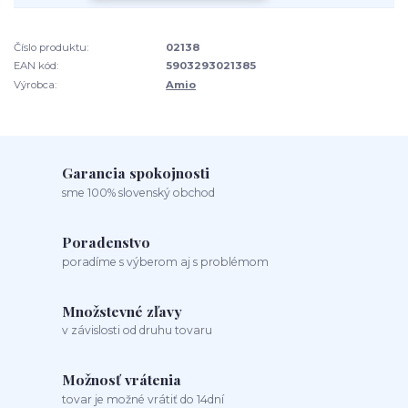
Číslo produktu:
02138
EAN kód:
5903293021385
Výrobca:
Amio
Garancia spokojnosti
sme 100% slovenský obchod
Poradenstvo
poradíme s výberom aj s problémom
Množstevné zľavy
v závislosti od druhu tovaru
Možnosť vrátenia
tovar je možné vrátiť do 14dní