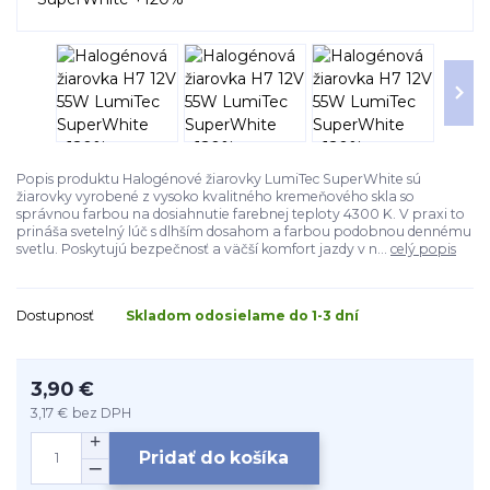
Popis produktu Halogénové žiarovky LumiTec SuperWhite sú
žiarovky vyrobené z vysoko kvalitného kremeňového skla so
správnou farbou na dosiahnutie farebnej teploty 4300 K. V praxi to
prináša svetelný lúč s dlhším dosahom a farbou podobnou dennému
svetlu. Poskytujú bezpečnosť a väčší komfort jazdy v n...
celý popis
Dostupnosť
Skladom odosielame do 1-3 dní
3,90 €
3,17 €
bez DPH
Pridať do košíka