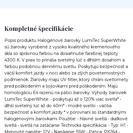
Kompletné špecifikácie
Popis produktu Halogénové žiarovky LumiTec SuperWhite
sú žiarovky vyrobené z vysoko kvalitného kremeňového
skla so správnou farbou na dosiahnutie farebnej teploty
4300 K. V praxi to prináša svetelný lúč s dlhším dosahom a
farbou podobnou dennému svetlu. Poskytujú bezpečnosť a
väčší komfort jazdy v noci alebo za zlých poveternostných
podmienok. Žiarovky majú UV filter, ktorý chráni svetlomety
pred poškodením a šošovkami pred poškodením. Majú
homologáciu E4 razenú na pätici žiarovky. Výhody žiaroviek
LumiTec SuperWhite: • poskytujú až o 120% viac svetla* •
dlhší svetelný lúč až do 40m* • modré svetlo • väčšia
bezpečnosť a komfort jazdy * v porovnaní so štandardnými
halogénovými žiarovkami Použitie: • hlavné svetlá • diaľkové
svetlá • svetlá na zatáčanie Technická špecifikácia: • Typ: H1 •
Menovité napätie: 12V • Napájanie: 55W • Pätica: PX26d •