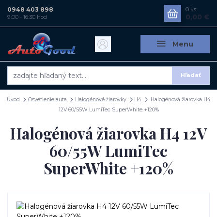
0948 403 898
0
ks
0,00 €
9:00 - 16:30 hod
Menu
Hľadať
Úvod
Osvetlenie auta
Halogénové žiarovky
H4
Halogénová žiarovka H4
12V 60/55W LumiTec SuperWhite +120%
Halogénová žiarovka H4 12V
60/55W LumiTec
SuperWhite +120%