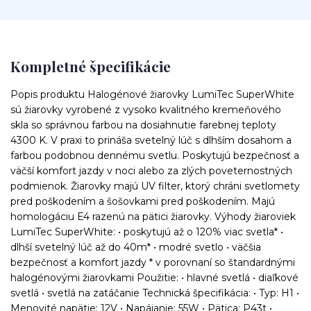
Kompletné špecifikácie
Popis produktu Halogénové žiarovky LumiTec SuperWhite
sú žiarovky vyrobené z vysoko kvalitného kremeňového
skla so správnou farbou na dosiahnutie farebnej teploty
4300 K. V praxi to prináša svetelný lúč s dlhším dosahom a
farbou podobnou dennému svetlu. Poskytujú bezpečnosť a
väčší komfort jazdy v noci alebo za zlých poveternostných
podmienok. Žiarovky majú UV filter, ktorý chráni svetlomety
pred poškodením a šošovkami pred poškodením. Majú
homologáciu E4 razenú na pätici žiarovky. Výhody žiaroviek
LumiTec SuperWhite: • poskytujú až o 120% viac svetla* •
dlhší svetelný lúč až do 40m* • modré svetlo • väčšia
bezpečnosť a komfort jazdy * v porovnaní so štandardnými
halogénovými žiarovkami Použitie: • hlavné svetlá • diaľkové
svetlá • svetlá na zatáčanie Technická špecifikácia: • Typ: H1 •
Menovité napätie: 12V • Napájanie: 55W • Pätica: P43t •