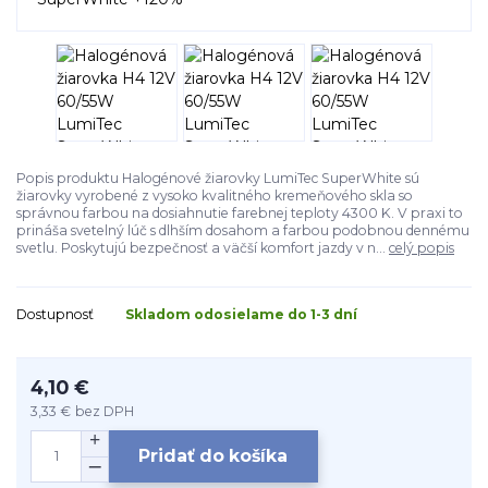
Popis produktu Halogénové žiarovky LumiTec SuperWhite sú
žiarovky vyrobené z vysoko kvalitného kremeňového skla so
správnou farbou na dosiahnutie farebnej teploty 4300 K. V praxi to
prináša svetelný lúč s dlhším dosahom a farbou podobnou dennému
svetlu. Poskytujú bezpečnosť a väčší komfort jazdy v n...
celý popis
Dostupnosť
Skladom odosielame do 1-3 dní
4,10 €
3,33 €
bez DPH
Pridať do košíka