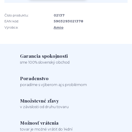
Číslo produktu:
02137
EAN kód:
5903293021378
Výrobca:
Amio
Garancia spokojnosti
sme 100% slovenský obchod
Poradenstvo
poradíme s výberom aj s problémom
Množstevné zľavy
v závislosti od druhu tovaru
Možnosť vrátenia
tovar je možné vrátiť do 14dní