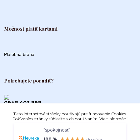
Možnosť platiť kartami
Platobná brána
Potrebujete poradiť?
0948 403 898
Tieto internetové stránky používajú pre fungovanie Cookies.
info@autogood.sk
Požívaním stránky súhlasíte s ich používaním.
Viac informácii
“spokojnosť”
Súhlasím
Nastavenia
100 %
odporúča