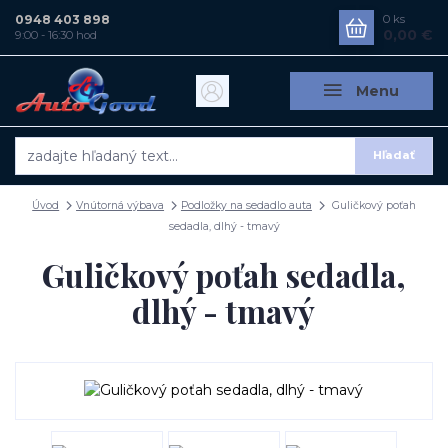
0948 403 898
0
ks
0,00 €
9:00 - 16:30 hod
Menu
Hľadať
Úvod
Vnútorná výbava
Podložky na sedadlo auta
Guličkový poťah
sedadla, dlhý - tmavý
Guličkový poťah sedadla,
dlhý - tmavý