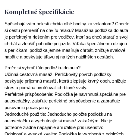
Kompletné špecifikácie
Spôsobujú vám bolesti chrbta dlhé hodiny za volantom? Chcete
si cestu premeniť na chvíľu relaxu? Masážna podložka do auta
je perfektným riešením pre vodičov, ktorí sa chcú starať o svoj
chrbát a zlepšiť pohodlie pri jazde. Vďaka špeciálnemu dizajnu
s perličkami podložka jemne masíruje chrbát, znižuje svalové
napätie a poskytuje úľavu aj na tých najdlhších cestách.
Prečo si vybrať túto podložku do auta?
Účinná cestovná masáž: Perličkovitý povrch podložky
poskytuje príjemnú masáž, ktorá zlepšuje krvný obeh, znižuje
stres a pomáha uvoľňovať chrbtové svaly.
Perfektné prispôsobenie: Podložka je navrhnutá špeciálne pre
autosedačky, zaisťuje perfektné prispôsobenie a zabraňuje
posúvaniu počas jazdy.
Jednoduché použitie: Jednoducho položte podložku na
autosedačku a vychutnajte si masáž zakaždým. Nie je
potrebné žiadne napájanie ani ďalšie príslušenstvo.
Odolnosť a vysoká kvalita: Podložka je vyrobená z odolných