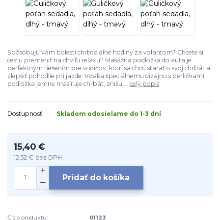
Spôsobujú vám bolesti chrbta dlhé hodiny za volantom? Chcete si
cestu premeniť na chvíľu relaxu? Masážna podložka do auta je
perfektným riešením pre vodičov, ktorí sa chcú starať o svoj chrbát a
zlepšiť pohodlie pri jazde. Vďaka špeciálnemu dizajnu s perličkami
podložka jemne masíruje chrbát, znižuj...
celý popis
Dostupnosť
Skladom odosielame do 1-3 dní
15,40 €
12,52 €
bez DPH
Pridať do košíka
Číslo produktu:
01123