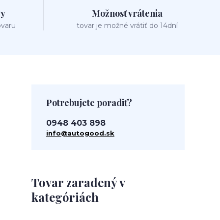
vy
Možnosť vrátenia
ovaru
tovar je možné vrátiť do 14dní
Potrebujete poradiť?
0948 403 898
info@autogood.sk
Tovar zaradený v
kategóriách