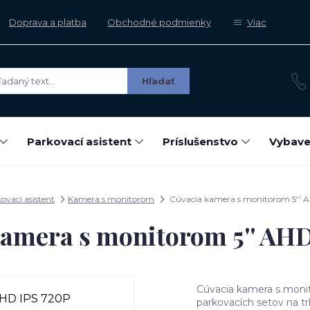
Doprava a platba
Obchodné podmienky
Viac
Hľadať
Parkovací asistent
Príslušenstvo
Vybave
ovací asistent
Kamera s monitorom
Cúvacia kamera s monitorom 5'' 
amera s monitorom 5'' AH
Cúvacia kamera s moni
parkovacích setov na t