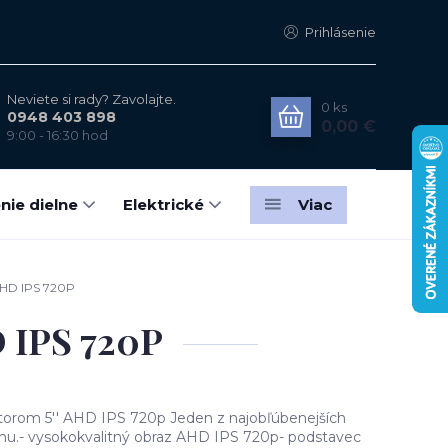
Prihlásenie
Neviete si rady? Zavolajte.
0
ks
0948 403 898
0,00 €
9:00 - 16:30 hod
nie dielne
Elektrické
Viac
AHD IPS 720P
D IPS 720P
torom 5'' AHD IPS 720p Jeden z najobľúbenejších
rhu.- vysokokvalitný obraz AHD IPS 720p- podstavec