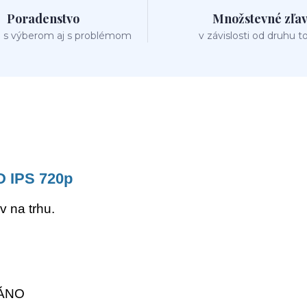
Poradenstvo
Množstevné zľa
 s výberom aj s problémom
v závislosti od druhu t
D IPS 720p
 na trhu.
: ÁNO