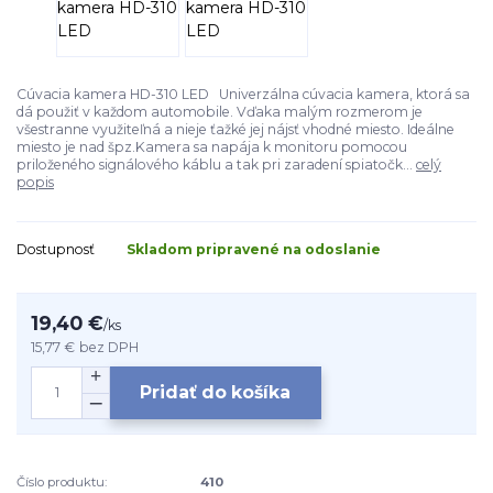
Cúvacia kamera HD-310 LED Univerzálna cúvacia kamera, ktorá sa
dá použiť v každom automobile. Vďaka malým rozmerom je
všestranne využiteľná a nieje ťažké jej nájsť vhodné miesto. Ideálne
miesto je nad špz.Kamera sa napája k monitoru pomocou
priloženého signálového káblu a tak pri zaradení spiatočk...
celý
popis
Dostupnosť
Skladom pripravené na odoslanie
19,40 €
/
ks
15,77 €
bez DPH
Pridať do košíka
Číslo produktu:
410