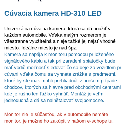
Cúvacia kamera
HD-310 LED
Univerzálna cúvacia kamera, ktorá sa dá použiť v
každom automobile. Vďaka malým rozmerom je
všestranne využiteľná a nieje ťažké jej nájsť vhodné
miesto. Ideálne miesto je nad špz.
Kamera sa napája k monitoru pomocou priloženého
signálového káblu a tak pri zaradení spiatočky bude
mať vodič možnosť sledovať čo sa deje za vozidlom pri
cúvaní vďaka čomu sa vyhnete zrážke s predmetmi,
ktoré by ste inak mohli prehliadnúť v horšom prípade
chodcov, ktorých sa hlavne pred obchodnými centrami
kde je rušno len ťažko vyhnúť. Montáž je veľmi
jednoduchá a dá sa nainštalovať svojpomocne.
Monitor nie je súčasťou, ak v automobile nemáte
monitor, je možné ho zakúpiť v našom e-schope
tu.