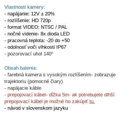
Vlastnosti kamery:
- napájanie: 12V ±
20%
- rozlíšenie: HD 720p
- format VIDEO: NTSC / PAL
- nočné videnie- 8x dioda LED
- pracovná teplota: -20 do +50
- odolnosť voči vlhkosti IP67
- pozorovací uhol 140°
Obsah balenia:
- farebná kamera s vysokým rozlíšením- zobrazuje
trajektoriu (pomocné čiary)
- napájacie káble
- prepojovací kábel- dĺžka 5m- ak potrebujete dlhší
prepojovací kábel je možné ho zakúpiť
tu.
- návod v slovenskom jazyku