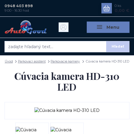
0948 403 898
0
ks
0,00 €
9:00 - 16:30 hod
Menu
Hľadať
Úvod
Parkovací asistent
Parkovacie kamery
Cúvacia kamera HD-310 LED
Cúvacia kamera HD-310
LED